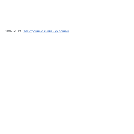
2007-2013.
Электронные книги - учебники
.
HARRIS, Быстродействующие диоды 6А