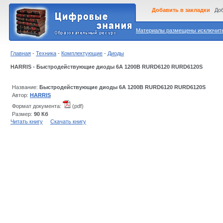
Добавить в закладки
Доб
Материалы размещены исключител
Главная
-
Техника
-
Комплектующие
-
Диоды
HARRIS - Быстродействующие диоды 6А 1200В RURD6120 RURD6120S
Название:
Быстродействующие диоды 6А 1200В RURD6120 RURD6120S
Автор:
HARRIS
Формат документа:
(pdf)
Размер:
90 Кб
Читать книгу
Скачать книгу