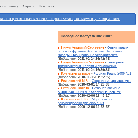
авить книгу
О проекте
Контакты
ьно с целью ознакомления учащихся ВУЗов, техникумов, училищ и школ.
Последнее поступление книг:
Нинул Анатолий Сергеевич
-
Оптимизация
целевых функций. Аналитика. Численные
методы. Планирование эксперимента.
(Добавлено:
2011-02-24 16:42:44
)
Нинул Анатолий Сергеевич
-
Тензорная
тригонометрия. Теория и приложения.
(Добавлено:
2011-02-24 16:39:38
)
Коллектив авторов
-
Журнал Радио 2009 №1
(Добавлено:
2010-11-05 01:35:35
)
Вильковский М.Б.
-
Социология архитектуры
(Добавлено:
2010-03-01 14:28:36
)
Бетанели Гванета
-
Гитарная бахиана.
Авторская серия «ПОЗНАВАТЕЛЬНОЕ»
(Добавлено:
2010-02-06 19:45:20
)
Кагарлицкий Б.Ю.
-
Марксизм: не
рекомендовано для обучения
(Добавлено:
2009-12-06 19:57:56
)