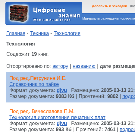
Добавить в закладки
Доб
Материалы размещены исключител
Главная
-
Техника
-
Технология
Технология
Содержит
19
книг.
Отсортировано по:
автору
|
названию
|
дате размеще
Под ред.Петрунина И.Е.
Справочник по пайке
Формат документа:
djvu
| Размещено:
2005-03-13 21
Размер документа:
9083 Кб
| Прочтений:
9802
|
подр
Под ред. Вячеславова П.М.
Технология изготовления печатных плат
Формат документа:
djvu
| Размещено:
2005-03-13 21
Размер документа:
993 Кб
| Прочтений:
7461
|
подро