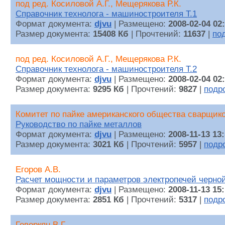
под ред. Косиловой А.Г., Мещерякова Р.К.
Справочник технолога - машиностроителя Т.1
Формат документа:
djvu
| Размещено:
2008-02-04 02
Размер документа:
15408 Кб
| Прочтений:
11637
|
по
под ред. Косиловой А.Г., Мещерякова Р.К.
Справочник технолога - машиностроителя Т.2
Формат документа:
djvu
| Размещено:
2008-02-04 02
Размер документа:
9295 Кб
| Прочтений:
9827
|
подр
Комитет по пайке американского общества сварщик
Руководство по пайке металлов
Формат документа:
djvu
| Размещено:
2008-11-13 13
Размер документа:
3021 Кб
| Прочтений:
5957
|
подр
Егоров А.В.
Расчет мощности и параметров электропечей черно
Формат документа:
djvu
| Размещено:
2008-11-13 15
Размер документа:
2851 Кб
| Прочтений:
5317
|
подр
Геворкян В.Г.