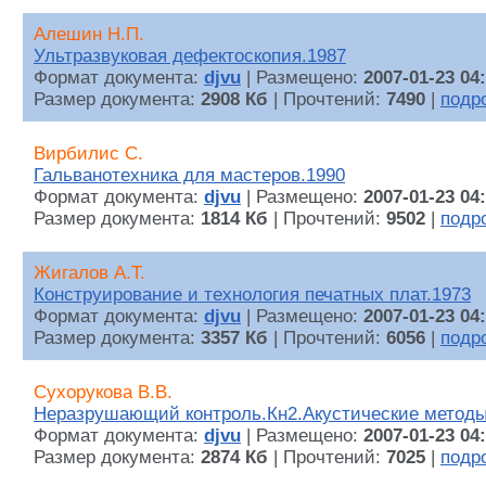
Алешин Н.П.
Ультразвуковая дефектоскопия.1987
Формат документа:
djvu
| Размещено:
2007-01-23 04
Размер документа:
2908 Кб
| Прочтений:
7490
|
подр
Вирбилис С.
Гальванотехника для мастеров.1990
Формат документа:
djvu
| Размещено:
2007-01-23 04
Размер документа:
1814 Кб
| Прочтений:
9502
|
подр
Жигалов А.Т.
Конструирование и технология печатных плат.1973
Формат документа:
djvu
| Размещено:
2007-01-23 04
Размер документа:
3357 Кб
| Прочтений:
6056
|
подр
Сухорукова В.В.
Неразрушающий контроль.Кн2.Акустические методы
Формат документа:
djvu
| Размещено:
2007-01-23 04
Размер документа:
2874 Кб
| Прочтений:
7025
|
подр