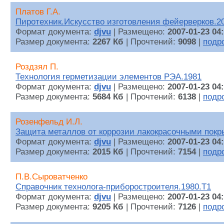
Платов Г.А.
Пиротехник.Искусство изготовления фейерверков.2
Формат документа:
djvu
| Размещено:
2007-01-23 04
Размер документа:
2267 Кб
| Прочтений:
9098
|
подр
Роздзял П.
Технология герметизации элементов РЭА.1981
Формат документа:
djvu
| Размещено:
2007-01-23 04
Размер документа:
5684 Кб
| Прочтений:
6138
|
подр
Розенфельд И.Л.
Защита металлов от коррозии лакокрасочными покр
Формат документа:
djvu
| Размещено:
2007-01-23 04
Размер документа:
2015 Кб
| Прочтений:
7154
|
подр
П.В.Сыроватченко
Справочник технолога-приборостроителя.1980.Т1
Формат документа:
djvu
| Размещено:
2007-01-23 04
Размер документа:
9205 Кб
| Прочтений:
7126
|
подр