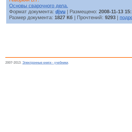
Основы сварочного дела.
Формат документа:
djvu
| Размещено:
2008-11-13 15
Размер документа:
1827 Кб
| Прочтений:
9293
|
подр
2007-2013.
Электронные книги - учебники
.
Технология, Техника