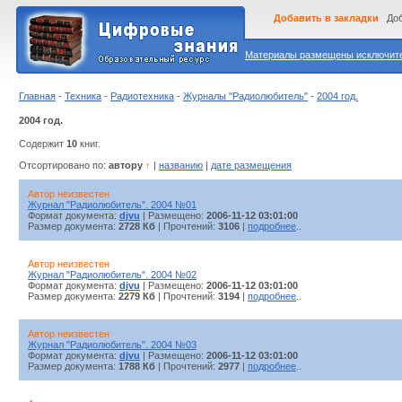
Добавить в закладки
Доб
Материалы размещены исключител
Главная
-
Техника
-
Радиотехника
-
Журналы "Радиолюбитель"
-
2004 год.
2004 год.
Содержит
10
книг.
Отсортировано по:
автору
↑
|
названию
|
дате размещения
Автор неизвестен
Журнал "Радиолюбитель". 2004 №01
Формат документа:
djvu
| Размещено:
2006-11-12 03:01:00
Размер документа:
2728 Кб
| Прочтений:
3106
|
подробнее
..
Автор неизвестен
Журнал "Радиолюбитель". 2004 №02
Формат документа:
djvu
| Размещено:
2006-11-12 03:01:00
Размер документа:
2279 Кб
| Прочтений:
3194
|
подробнее
..
Автор неизвестен
Журнал "Радиолюбитель". 2004 №03
Формат документа:
djvu
| Размещено:
2006-11-12 03:01:00
Размер документа:
1788 Кб
| Прочтений:
2977
|
подробнее
..