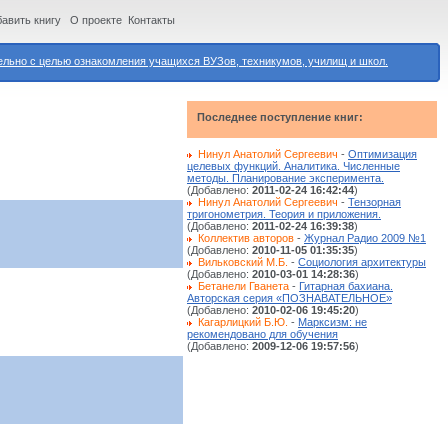
авить книгу
О проекте
Контакты
ьно с целью ознакомления учащихся ВУЗов, техникумов, училищ и школ.
Последнее поступление книг:
Нинул Анатолий Сергеевич
-
Оптимизация
целевых функций. Аналитика. Численные
методы. Планирование эксперимента.
(Добавлено:
2011-02-24 16:42:44
)
Нинул Анатолий Сергеевич
-
Тензорная
тригонометрия. Теория и приложения.
(Добавлено:
2011-02-24 16:39:38
)
Коллектив авторов
-
Журнал Радио 2009 №1
(Добавлено:
2010-11-05 01:35:35
)
Вильковский М.Б.
-
Социология архитектуры
(Добавлено:
2010-03-01 14:28:36
)
Бетанели Гванета
-
Гитарная бахиана.
Авторская серия «ПОЗНАВАТЕЛЬНОЕ»
(Добавлено:
2010-02-06 19:45:20
)
Кагарлицкий Б.Ю.
-
Марксизм: не
рекомендовано для обучения
(Добавлено:
2009-12-06 19:57:56
)