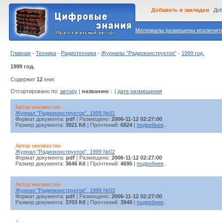
Добавить в закладки
Доб
Материалы размещены исключител
Главная
-
Техника
-
Радиотехника
-
Журналы "Радиоконструктор"
-
1999 год.
1999 год.
Содержит
12
книг.
Отсортировано по:
автору
|
названию
↓
|
дате размещения
Автор неизвестен
Журнал "Радиоконструктор". 1999 №01
Формат документа:
pdf
| Размещено:
2006-11-12 02:27:00
Размер документа:
3921 Кб
| Прочтений:
6824
|
подробнее
..
Автор неизвестен
Журнал "Радиоконструктор". 1999 №02
Формат документа:
pdf
| Размещено:
2006-11-12 02:27:00
Размер документа:
3646 Кб
| Прочтений:
4695
|
подробнее
..
Автор неизвестен
Журнал "Радиоконструктор". 1999 №03
Формат документа:
pdf
| Размещено:
2006-11-12 02:27:00
Размер документа:
3703 Кб
| Прочтений:
3948
|
подробнее
..