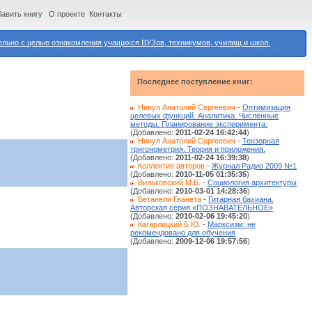
авить книгу
О проекте
Контакты
ьно с целью ознакомления учащихся ВУЗов, техникумов, училищ и школ.
Последнее поступление книг:
Нинул Анатолий Сергеевич
-
Оптимизация
целевых функций. Аналитика. Численные
методы. Планирование эксперимента.
(Добавлено:
2011-02-24 16:42:44
)
Нинул Анатолий Сергеевич
-
Тензорная
тригонометрия. Теория и приложения.
(Добавлено:
2011-02-24 16:39:38
)
Коллектив авторов
-
Журнал Радио 2009 №1
(Добавлено:
2010-11-05 01:35:35
)
Вильковский М.Б.
-
Социология архитектуры
(Добавлено:
2010-03-01 14:28:36
)
Бетанели Гванета
-
Гитарная бахиана.
Авторская серия «ПОЗНАВАТЕЛЬНОЕ»
(Добавлено:
2010-02-06 19:45:20
)
Кагарлицкий Б.Ю.
-
Марксизм: не
рекомендовано для обучения
(Добавлено:
2009-12-06 19:57:56
)