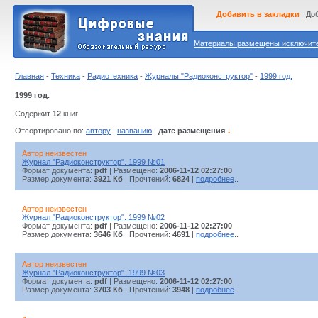
Добавить в закладки
Доб
Материалы размещены исключител
Главная
-
Техника
-
Радиотехника
-
Журналы "Радиоконструктор"
-
1999 год.
1999 год.
Содержит
12
книг.
Отсортировано по:
автору
|
названию
|
дате размещения
↓
Автор неизвестен
Журнал "Радиоконструктор". 1999 №01
Формат документа:
pdf
| Размещено:
2006-11-12 02:27:00
Размер документа:
3921 Кб
| Прочтений:
6824
|
подробнее
..
Автор неизвестен
Журнал "Радиоконструктор". 1999 №02
Формат документа:
pdf
| Размещено:
2006-11-12 02:27:00
Размер документа:
3646 Кб
| Прочтений:
4691
|
подробнее
..
Автор неизвестен
Журнал "Радиоконструктор". 1999 №03
Формат документа:
pdf
| Размещено:
2006-11-12 02:27:00
Размер документа:
3703 Кб
| Прочтений:
3948
|
подробнее
..