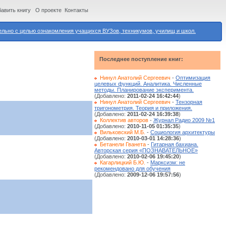
авить книгу
О проекте
Контакты
ьно с целью ознакомления учащихся ВУЗов, техникумов, училищ и школ.
Последнее поступление книг:
Нинул Анатолий Сергеевич
-
Оптимизация
целевых функций. Аналитика. Численные
методы. Планирование эксперимента.
(Добавлено:
2011-02-24 16:42:44
)
Нинул Анатолий Сергеевич
-
Тензорная
тригонометрия. Теория и приложения.
(Добавлено:
2011-02-24 16:39:38
)
Коллектив авторов
-
Журнал Радио 2009 №1
(Добавлено:
2010-11-05 01:35:35
)
Вильковский М.Б.
-
Социология архитектуры
(Добавлено:
2010-03-01 14:28:36
)
Бетанели Гванета
-
Гитарная бахиана.
Авторская серия «ПОЗНАВАТЕЛЬНОЕ»
(Добавлено:
2010-02-06 19:45:20
)
Кагарлицкий Б.Ю.
-
Марксизм: не
рекомендовано для обучения
(Добавлено:
2009-12-06 19:57:56
)