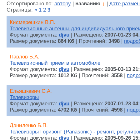
Отсортировано по:
автору
|
названию
↓
|
дате разме
Страницы:
«
1
2
3
Кисмерешкин В.П.
Телевизионные антенны для индивидуального приё
Формат документа:
djvu
| Размещено:
2007-01-23 04
Размер документа:
864 Кб
| Прочтений:
3498
|
подро
Павлов Б.А.
Телевизионный прием в автомобиле
Формат документа:
djvu
| Размещено:
2005-03-13 21
Размер документа:
1012 Кб
| Прочтений:
3558
|
подр
Ельяшкевич С.А.
Телевизоры
Формат документа:
djvu
| Размещено:
2007-01-23 04
Размер документа:
4702 Кб
| Прочтений:
4598
|
подр
Даниленко Б.П.
Телевизоры Горизонт (Panasonic) - ремонт, регулиро
Формат документа:
djvu
| Размещено:
2005-09-26 15