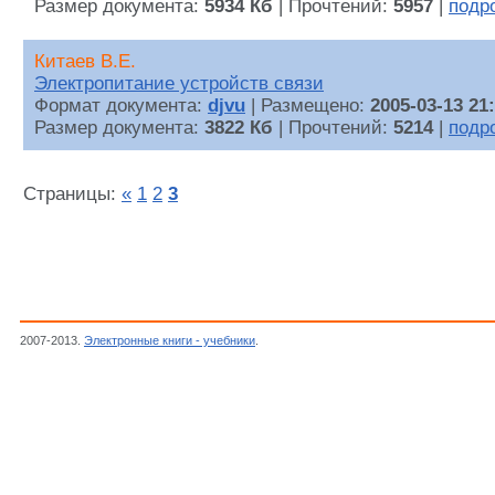
Размер документа:
5934 Кб
| Прочтений:
5957
|
подр
Китаев В.Е.
Электропитание устройств связи
Формат документа:
djvu
| Размещено:
2005-03-13 21
Размер документа:
3822 Кб
| Прочтений:
5214
|
подр
Страницы:
«
1
2
3
2007-2013.
Электронные книги - учебники
.
Радиотехника, Техника