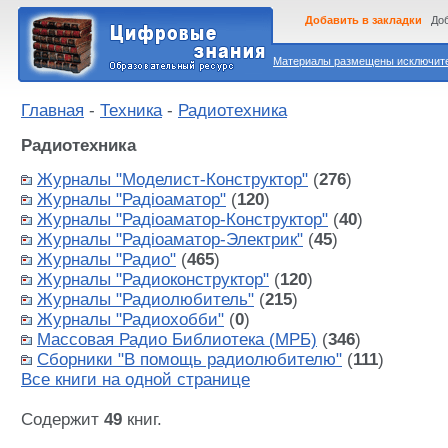
Добавить в закладки
Доб
Материалы размещены исключител
Главная
-
Техника
-
Радиотехника
Радиотехника
Журналы "Моделист-Конструктор"
(
276
)
Журналы "Радiоаматор"
(
120
)
Журналы "Радiоаматор-Конструктор"
(
40
)
Журналы "Радiоаматор-Электрик"
(
45
)
Журналы "Радио"
(
465
)
Журналы "Радиоконструктор"
(
120
)
Журналы "Радиолюбитель"
(
215
)
Журналы "Радиохобби"
(
0
)
Массовая Радио Библиотека (МРБ)
(
346
)
Сборники "В помощь радиолюбителю"
(
111
)
Все книги на одной странице
Содержит
49
книг.