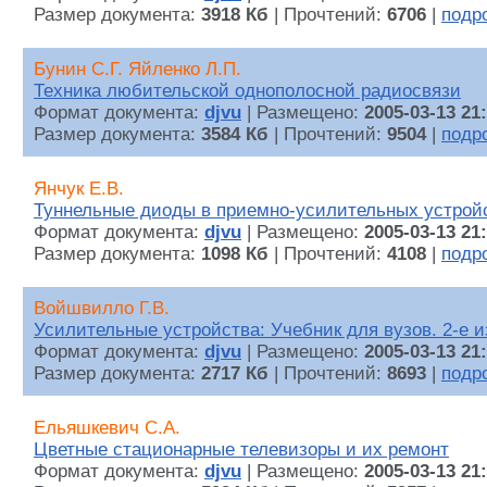
Размер документа:
3918 Кб
| Прочтений:
6706
|
подр
Бунин С.Г. Яйленко Л.П.
Техника любительской однополосной радиосвязи
Формат документа:
djvu
| Размещено:
2005-03-13 21
Размер документа:
3584 Кб
| Прочтений:
9504
|
подр
Янчук Е.В.
Туннельные диоды в приемно-усилительных устрой
Формат документа:
djvu
| Размещено:
2005-03-13 21
Размер документа:
1098 Кб
| Прочтений:
4108
|
подр
Войшвилло Г.В.
Усилительные устройства: Учебник для вузов. 2-е и
Формат документа:
djvu
| Размещено:
2005-03-13 21
Размер документа:
2717 Кб
| Прочтений:
8693
|
подр
Ельяшкевич С.А.
Цветные стационарные телевизоры и их ремонт
Формат документа:
djvu
| Размещено:
2005-03-13 21