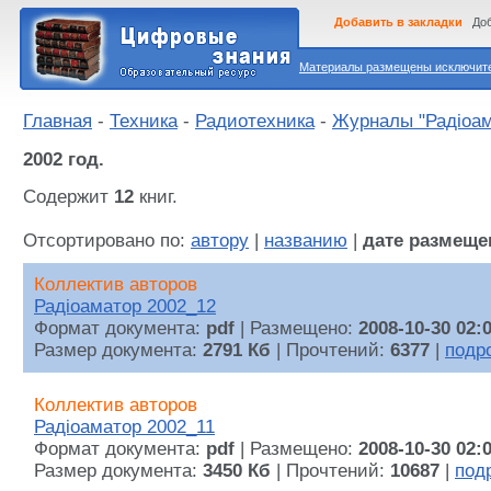
Добавить в закладки
Доб
Материалы размещены исключител
Главная
-
Техника
-
Радиотехника
-
Журналы "Радiоам
2002 год.
Содержит
12
книг.
Отсортировано по:
автору
|
названию
|
дате размеще
Коллектив авторов
Радiоаматор 2002_12
Формат документа:
pdf
| Размещено:
2008-10-30 02:
Размер документа:
2791 Кб
| Прочтений:
6377
|
подр
Коллектив авторов
Радiоаматор 2002_11
Формат документа:
pdf
| Размещено:
2008-10-30 02:
Размер документа:
3450 Кб
| Прочтений:
10687
|
под