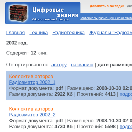
Добавить в закладки
Доб
Материалы размещены исключител
Главная
-
Техника
-
Радиотехника
-
Журналы "Радiоам
2002 год.
Содержит
12
книг.
Отсортировано по:
автору
|
названию
|
дате размеще
Коллектив авторов
Радiоаматор 2002_1
Формат документа:
pdf
| Размещено:
2008-10-30 02:
Размер документа:
2922 Кб
| Прочтений:
4413
|
подр
Коллектив авторов
Радiоаматор 2002_2
Формат документа:
pdf
| Размещено:
2008-10-30 02:
Размер документа:
4730 Кб
| Прочтений:
5598
|
подр