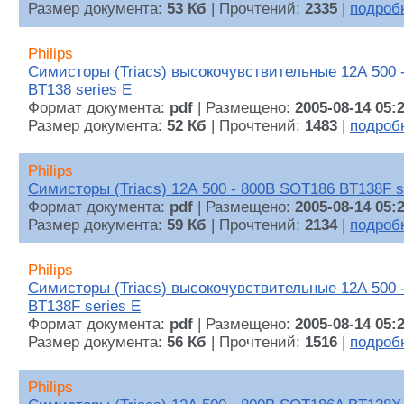
Размер документа:
53 Кб
| Прочтений:
2335
|
подроб
Philips
Симисторы (Triacs) высокочувствительные 12А 500
BT138 series E
Формат документа:
pdf
| Размещено:
2005-08-14 05:
Размер документа:
52 Кб
| Прочтений:
1483
|
подроб
Philips
Симисторы (Triacs) 12А 500 - 800В SOT186 BT138F s
Формат документа:
pdf
| Размещено:
2005-08-14 05:
Размер документа:
59 Кб
| Прочтений:
2134
|
подроб
Philips
Симисторы (Triacs) высокочувствительные 12А 500 
BT138F series E
Формат документа:
pdf
| Размещено:
2005-08-14 05:
Размер документа:
56 Кб
| Прочтений:
1516
|
подроб
Philips