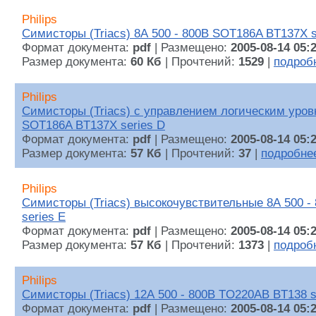
Philips
Симисторы (Triacs) 8А 500 - 800В SOT186A BT137X s
Формат документа:
pdf
| Размещено:
2005-08-14 05:
Размер документа:
60 Кб
| Прочтений:
1529
|
подроб
Philips
Симисторы (Triacs) с управлением логическим уров
SOT186A BT137X series D
Формат документа:
pdf
| Размещено:
2005-08-14 05:
Размер документа:
57 Кб
| Прочтений:
37
|
подробне
Philips
Симисторы (Triacs) высокочувствительные 8А 500 
series E
Формат документа:
pdf
| Размещено:
2005-08-14 05:
Размер документа:
57 Кб
| Прочтений:
1373
|
подроб
Philips
Симисторы (Triacs) 12А 500 - 800В TO220AB BT138 s
Формат документа:
pdf
| Размещено:
2005-08-14 05: