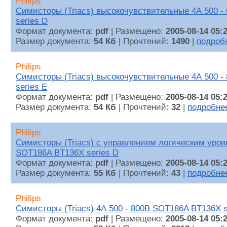
Philips
Симисторы (Triacs) высокочувствительные 4А 500 -
series D
Формат документа:
pdf
| Размещено:
2005-08-14 05:
Размер документа:
54 Кб
| Прочтений:
1490
|
подроб
Philips
Симисторы (Triacs) высокочувствительные 4А 500 -
series E
Формат документа:
pdf
| Размещено:
2005-08-14 05:
Размер документа:
54 Кб
| Прочтений:
32
|
подробне
Philips
Симисторы (Triacs) с управлением логическим уров
SOT186A BT136X series D
Формат документа:
pdf
| Размещено:
2005-08-14 05:
Размер документа:
55 Кб
| Прочтений:
43
|
подробне
Philips
Симисторы (Triacs) 4А 500 - 800В SOT186A BT136X s
Формат документа:
pdf
| Размещено:
2005-08-14 05: