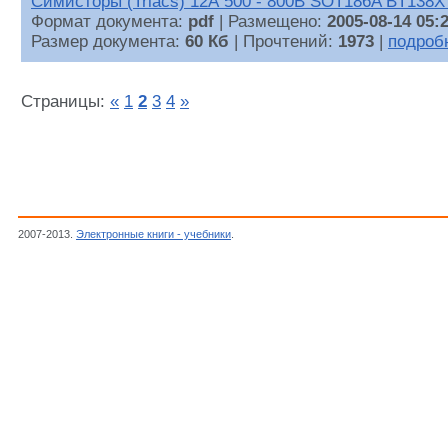
Симисторы (Triacs) 12А 500 - 800В SOT186A BT138X 
Формат документа:
pdf
| Размещено:
2005-08-14 05:
Размер документа:
60 Кб
| Прочтений:
1973
|
подроб
Страницы:
«
1
2
3
4
»
2007-2013.
Электронные книги - учебники
.
Тиристоры, Комплектующие, Техника