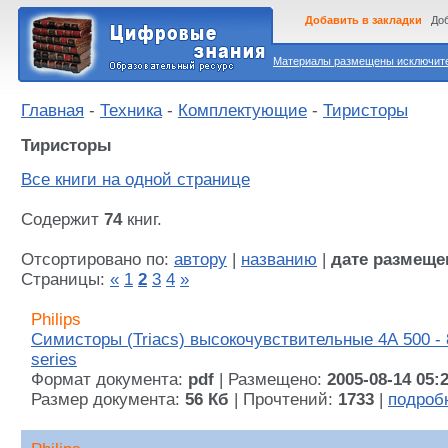
Добавить в закладки
Доб
Материалы размещены исключител
Главная
-
Техника
-
Комплектующие
-
Тиристоры
Тиристоры
Все книги на одной странице
Содержит
74
книг.
Отсортировано по:
автору
|
названию
|
дате размеще
Страницы:
«
1
2
3
4
»
Philips
Симисторы (Triacs) высокочувствительные 4А 500 -
series
Формат документа:
pdf
| Размещено:
2005-08-14 05:
Размер документа:
56 Кб
| Прочтений:
1733
|
подроб