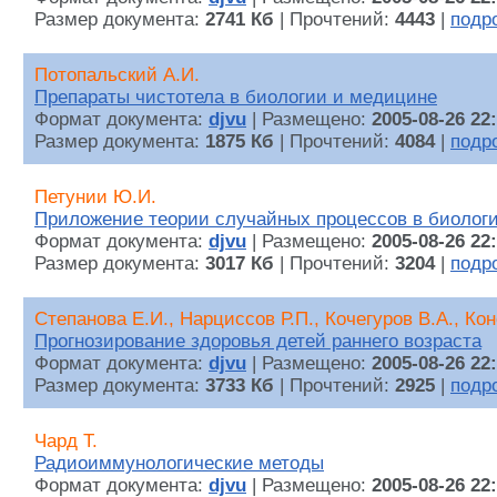
Размер документа:
2741 Кб
| Прочтений:
4443
|
подр
Потопальский А.И.
Препараты чистотела в биологии и медицине
Формат документа:
djvu
| Размещено:
2005-08-26 22
Размер документа:
1875 Кб
| Прочтений:
4084
|
подр
Петунии Ю.И.
Приложение теории случайных процессов в биолог
Формат документа:
djvu
| Размещено:
2005-08-26 22
Размер документа:
3017 Кб
| Прочтений:
3204
|
подр
Степанова Е.И., Нарциссов Р.П., Кочегуров В.А., Ко
Прогнозирование здоровья детей раннего возраста
Формат документа:
djvu
| Размещено:
2005-08-26 22
Размер документа:
3733 Кб
| Прочтений:
2925
|
подр
Чард Т.
Радиоиммунологические методы
Формат документа:
djvu
| Размещено:
2005-08-26 22