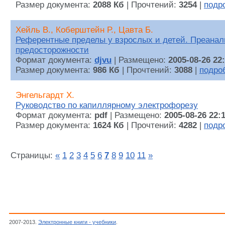
Размер документа:
2088 Кб
| Прочтений:
3254
|
подр
Хейль В., Коберштейн Р., Цавта Б.
Референтные пределы у взрослых и детей. Преанал
предосторожности
Формат документа:
djvu
| Размещено:
2005-08-26 22
Размер документа:
986 Кб
| Прочтений:
3088
|
подро
Энгельгардт Х.
Руководство по капиллярному электрофорезу
Формат документа:
pdf
| Размещено:
2005-08-26 22:
Размер документа:
1624 Кб
| Прочтений:
4282
|
подр
Страницы:
«
1
2
3
4
5
6
7
8
9
10
11
»
2007-2013.
Электронные книги - учебники
.
Медицина, Наука