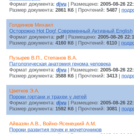
Формат документа:
djvu
| Размещено:
2005-08-26 22
Размер документа:
2861 Кб
| Прочтений:
5487
|
подр
Голденков Михаил
Осторожно Hot Dog! Современный Активный English
Формат документа:
pdf
| Размещено:
2005-08-26 22:
Размер документа:
4160 Кб
| Прочтений:
6110
|
подр
Пузырев В.П., Степанов В.А.
Патологическая анатомия генома человека
Формат документа:
djvu
| Размещено:
2005-08-26 22
Размер документа:
3588 Кб
| Прочтений:
3413
|
подр
Цветков Э.А.
Пороки гортани и трахеи у детей
Формат документа:
djvu
| Размещено:
2005-08-26 22
Размер документа:
1592 Кб
| Прочтений:
3081
|
подр
Айвазян А.В., Войно-Ясенецкий А.М.
Пороки развития почек и мочеточников