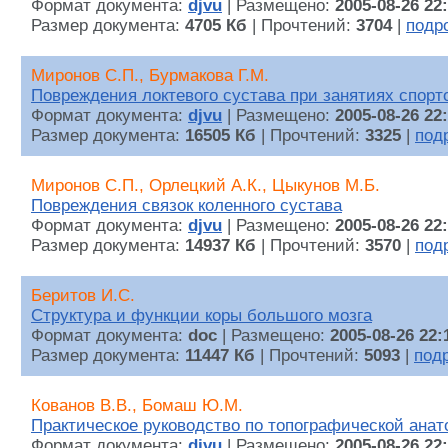
Формат документа:
djvu
| Размещено:
2005-08-26 22
Размер документа:
4705 Кб
| Прочтений:
3704
|
подр
Миронов С.П., Бурмакова Г.М.
Повреждения локтевого сустава при занятиях спорт
Формат документа:
djvu
| Размещено:
2005-08-26 22
Размер документа:
16505 Кб
| Прочтений:
3325
|
под
Миронов С.П., Орлецкий А.К., Цыкунов М.Б.
Повреждения связок коленного сустава
Формат документа:
djvu
| Размещено:
2005-08-26 22
Размер документа:
14937 Кб
| Прочтений:
3570
|
под
Беритов И.С.
Структура и функции коры большого мозга
Формат документа:
doc
| Размещено:
2005-08-26 22:
Размер документа:
11447 Кб
| Прочтений:
5093
|
под
Кованов В.В., Бомаш Ю.М.
Практическое руководство по топографической ана
Формат документа:
djvu
| Размещено:
2005-08-26 22