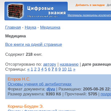
Добавить в закладки
Доб
Материалы размещены исключител
Главная
-
Наука
-
Медицина
Медицина
Все книги на одной странице
Содержит
218
книг.
Отсортировано по:
автору
|
названию
|
дате размеще
Страницы:
«
1
2
3
4
5
6
7
8
9
10
11
»
Егоров Н.С.
Основы учения об антибиотиках
Формат документа:
djvu
| Размещено:
2005-08-26 22
Размер документа:
9393 Кб
| Прочтений:
5705
|
подр
Корниш-Боуден Э.