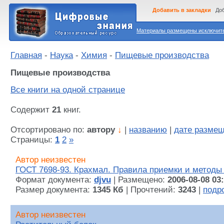
Добавить в закладки
Доб
Материалы размещены исключител
Главная
-
Наука
-
Химия
-
Пищевые производства
Пищевые производства
Все книги на одной странице
Содержит
21
книг.
Отсортировано по:
автору
↓
|
названию
|
дате разме
Страницы:
1
2
»
Автор неизвестен
ГОСТ 7698-93. Крахмал. Правила приемки и методы
Формат документа:
djvu
| Размещено:
2006-08-08 03
Размер документа:
1345 Кб
| Прочтений:
3243
|
подр
Автор неизвестен