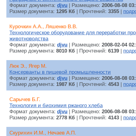
Формат документа:
djvu
| Размещено:
2006-08-08 03
Размер документа:
1295 Кб
| Прочтений:
3355
|
подр
Курочкин А.А., Ляшенко В.В.
Технологическое оборудование для переработки пр
животноводства
Формат документа:
djvu
| Размещено:
2008-02-04 02
Размер документа:
8010 Кб
| Прочтений:
6139
|
подр
Люк Э., Ягер М.
Консерванты в пищевой промышленности
Формат документа:
djvu
| Размещено:
2006-08-08 03
Размер документа:
1987 Кб
| Прочтений:
4543
|
подр
Сарычев Б.Г.
Технология и биохимия ржаного хлеба
Формат документа:
djvu
| Размещено:
2006-08-08 03
Размер документа:
2778 Кб
| Прочтений:
4143
|
подр
Скурихин И.М., Нечаев А.П.