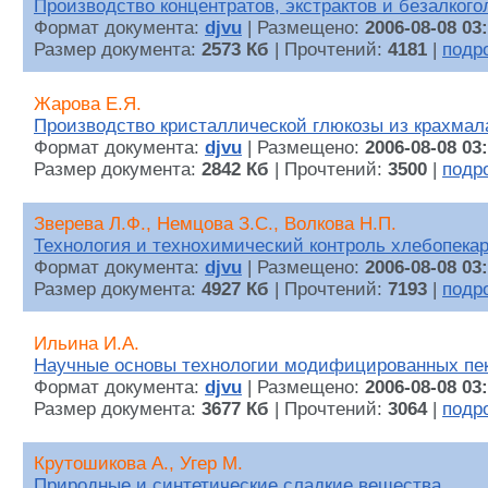
Производство концентратов, экстрактов и безалкого
Формат документа:
djvu
| Размещено:
2006-08-08 03
Размер документа:
2573 Кб
| Прочтений:
4181
|
подр
Жарова Е.Я.
Производство кристаллической глюкозы из крахмал
Формат документа:
djvu
| Размещено:
2006-08-08 03
Размер документа:
2842 Кб
| Прочтений:
3500
|
подр
Зверева Л.Ф., Немцова З.С., Волкова Н.П.
Технология и технохимический контроль хлебопекар
Формат документа:
djvu
| Размещено:
2006-08-08 03
Размер документа:
4927 Кб
| Прочтений:
7193
|
подр
Ильина И.А.
Научные основы технологии модифицированных пе
Формат документа:
djvu
| Размещено:
2006-08-08 03
Размер документа:
3677 Кб
| Прочтений:
3064
|
подр
Крутошикова А., Угер М.
Природные и синтетические сладкие вещества