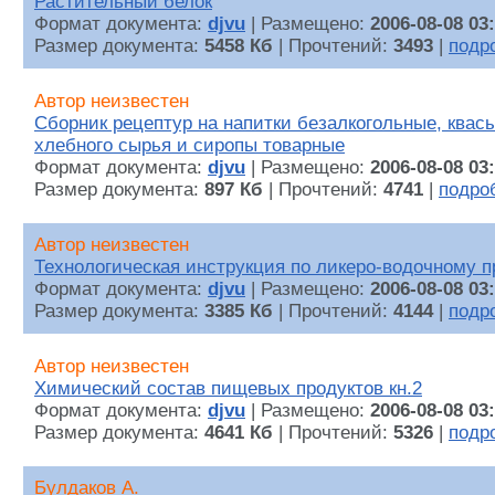
Растительный белок
Формат документа:
djvu
| Размещено:
2006-08-08 03
Размер документа:
5458 Кб
| Прочтений:
3493
|
подр
Автор неизвестен
Сборник рецептур на напитки безалкогольные, квасы
хлебного сырья и сиропы товарные
Формат документа:
djvu
| Размещено:
2006-08-08 03
Размер документа:
897 Кб
| Прочтений:
4741
|
подро
Автор неизвестен
Технологическая инструкция по ликеро-водочному 
Формат документа:
djvu
| Размещено:
2006-08-08 03
Размер документа:
3385 Кб
| Прочтений:
4144
|
подр
Автор неизвестен
Химический состав пищевых продуктов кн.2
Формат документа:
djvu
| Размещено:
2006-08-08 03
Размер документа:
4641 Кб
| Прочтений:
5326
|
подр
Булдаков А.