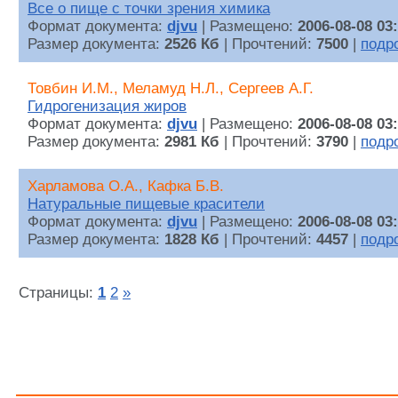
Все о пище с точки зрения химика
Формат документа:
djvu
| Размещено:
2006-08-08 03
Размер документа:
2526 Кб
| Прочтений:
7500
|
подр
Товбин И.М., Меламуд Н.Л., Сергеев А.Г.
Гидрогенизация жиров
Формат документа:
djvu
| Размещено:
2006-08-08 03
Размер документа:
2981 Кб
| Прочтений:
3790
|
подр
Харламова О.А., Кафка Б.В.
Натуральные пищевые красители
Формат документа:
djvu
| Размещено:
2006-08-08 03
Размер документа:
1828 Кб
| Прочтений:
4457
|
подр
Страницы:
1
2
»