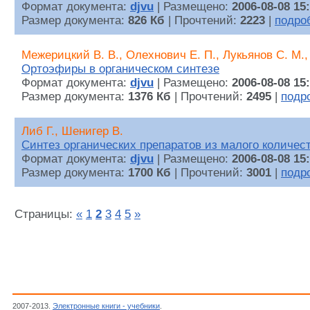
Формат документа:
djvu
| Размещено:
2006-08-08 15
Размер документа:
826 Кб
| Прочтений:
2223
|
подро
Межерицкий В. В., Олехнович Е. П., Лукьянов С. М.,
Ортоэфиры в органическом синтезе
Формат документа:
djvu
| Размещено:
2006-08-08 15
Размер документа:
1376 Кб
| Прочтений:
2495
|
подр
Либ Г., Шенигер В.
Синтез органических препаратов из малого количес
Формат документа:
djvu
| Размещено:
2006-08-08 15
Размер документа:
1700 Кб
| Прочтений:
3001
|
подр
Страницы:
«
1
2
3
4
5
»
2007-2013.
Электронные книги - учебники
.
Органические синтезы, Химия, Наука