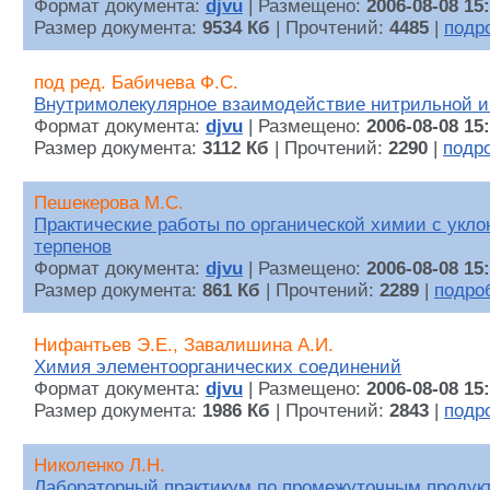
Формат документа:
djvu
| Размещено:
2006-08-08 15
Размер документа:
9534 Кб
| Прочтений:
4485
|
подр
под ред. Бабичева Ф.С.
Внутримолекулярное взаимодействие нитрильной и
Формат документа:
djvu
| Размещено:
2006-08-08 15
Размер документа:
3112 Кб
| Прочтений:
2290
|
подр
Пешекерова М.С.
Практические работы по органической химии с укл
терпенов
Формат документа:
djvu
| Размещено:
2006-08-08 15
Размер документа:
861 Кб
| Прочтений:
2289
|
подро
Нифантьев Э.Е., Завалишина А.И.
Химия элементоорганических соединений
Формат документа:
djvu
| Размещено:
2006-08-08 15
Размер документа:
1986 Кб
| Прочтений:
2843
|
подр
Николенко Л.Н.
Лабораторный практикум по промежуточным продук