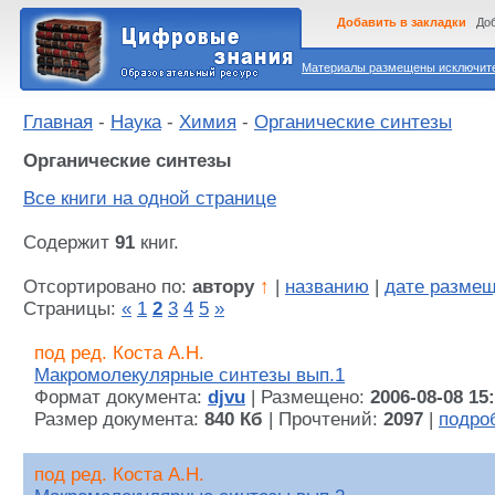
Добавить в закладки
Доб
Материалы размещены исключител
Главная
-
Наука
-
Химия
-
Органические синтезы
Органические синтезы
Все книги на одной странице
Содержит
91
книг.
Отсортировано по:
автору
↑
|
названию
|
дате разме
Страницы:
«
1
2
3
4
5
»
под ред. Коста А.Н.
Макромолекулярные синтезы вып.1
Формат документа:
djvu
| Размещено:
2006-08-08 15
Размер документа:
840 Кб
| Прочтений:
2097
|
подро
под ред. Коста А.Н.