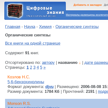
Добавить в закладки
Доб
Материалы размещены исключител
Главная
-
Наука
-
Химия
-
Органические синтезы
Органические синтезы
Все книги на одной странице
Содержит
91
книг.
Отсортировано по:
автору
|
названию
↓
|
дате разме
Страницы:
1
2
3
4
5
»
Козлов Н.С.
5,6-бензохинолины
Формат документа:
djvu
| Размещено:
2006-08-08 15
Размер документа:
1784 Кб
| Прочтений:
2191
|
подр
Monson R.S.