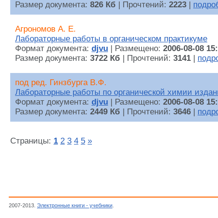
Размер документа:
826 Кб
| Прочтений:
2223
|
подро
Агрономов А. Е.
Лабораторные работы в органическом практикуме
Формат документа:
djvu
| Размещено:
2006-08-08 15
Размер документа:
3722 Кб
| Прочтений:
3141
|
подр
под ред. Гинзбурга В.Ф.
Лабораторные работы по органической химии издан
Формат документа:
djvu
| Размещено:
2006-08-08 15
Размер документа:
2449 Кб
| Прочтений:
3646
|
подр
Страницы:
1
2
3
4
5
»
2007-2013.
Электронные книги - учебники
.
Органические синтезы, Химия, Наука