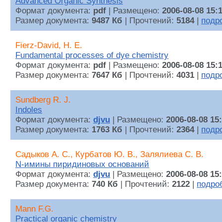
Advanced Organic Synthesis
Формат документа:
pdf
| Размещено:
2006-08-08 15:
Размер документа:
9487 Кб
| Прочтений:
5184
|
подр
Fierz-David, H. E.
Fundamental processes of dye chemistry
Формат документа:
pdf
| Размещено:
2006-08-08 15:
Размер документа:
7647 Кб
| Прочтений:
4031
|
подр
Sundberg R. J.
Indoles
Формат документа:
djvu
| Размещено:
2006-08-08 15
Размер документа:
1763 Кб
| Прочтений:
2364
|
подр
Садыков А. С., Курбатов Ю. В., Залялиева С. В.
N-имины пиридиновых оснований
Формат документа:
djvu
| Размещено:
2006-08-08 15
Размер документа:
740 Кб
| Прочтений:
2122
|
подро
Mann F.G.
Practical organic chemistry