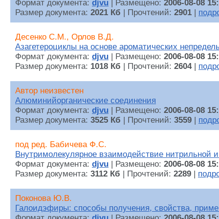
Формат документа:
djvu
| Размещено:
2006-08-08 15
Размер документа:
2021 Кб
| Прочтений:
2901
|
подр
Десенко С.М., Орлов В.Д.
Азагетероциклы на основе ароматических непредел
Формат документа:
djvu
| Размещено:
2006-08-08 15
Размер документа:
1018 Кб
| Прочтений:
2604
|
подр
Автор неизвестен
Алюминийорганические соединения
Формат документа:
djvu
| Размещено:
2006-08-08 15
Размер документа:
3525 Кб
| Прочтений:
3559
|
подр
под ред. Бабичева Ф.С.
Внутримолекулярное взаимодействие нитрильной и
Формат документа:
djvu
| Размещено:
2006-08-08 15
Размер документа:
3112 Кб
| Прочтений:
2289
|
подр
Поконова Ю.В.
Галоидэфиры: способы получения, свойства, прим
Формат документа:
djvu
| Размещено:
2006-08-08 15