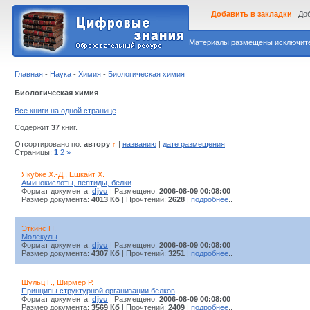
Добавить в закладки
Доб
Материалы размещены исключител
Главная
-
Наука
-
Химия
-
Биологическая химия
Биологическая химия
Все книги на одной странице
Содержит
37
книг.
Отсортировано по:
автору
↑
|
названию
|
дате размещения
Страницы:
1
2
»
Якубке Х.-Д., Ешкайт Х.
Аминокислоты, пептиды, белки
Формат документа:
djvu
| Размещено:
2006-08-09 00:08:00
Размер документа:
4013 Кб
| Прочтений:
2628
|
подробнее
..
Эткинс П.
Молекулы
Формат документа:
djvu
| Размещено:
2006-08-09 00:08:00
Размер документа:
4307 Кб
| Прочтений:
3251
|
подробнее
..
Шульц Г., Ширмер Р.
Принципы структурной организации белков
Формат документа:
djvu
| Размещено:
2006-08-09 00:08:00
Размер документа:
3569 Кб
| Прочтений:
2409
|
подробнее
..