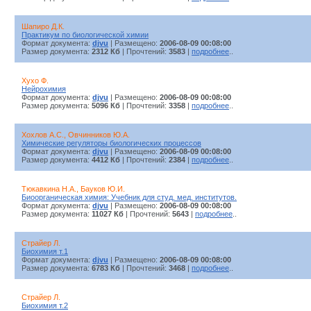
Шапиро Д.К.
Практикум по биологической химии
Формат документа:
djvu
| Размещено:
2006-08-09 00:08:00
Размер документа:
2312 Кб
| Прочтений:
3583
|
подробнее
..
Хухо Ф.
Нейрохимия
Формат документа:
djvu
| Размещено:
2006-08-09 00:08:00
Размер документа:
5096 Кб
| Прочтений:
3358
|
подробнее
..
Хохлов А.С., Овчинников Ю.А.
Химические регуляторы биологических процессов
Формат документа:
djvu
| Размещено:
2006-08-09 00:08:00
Размер документа:
4412 Кб
| Прочтений:
2384
|
подробнее
..
Тюкавкина Н.А., Бауков Ю.И.
Биоорганическая химия: Учебник для студ. мед. институтов.
Формат документа:
djvu
| Размещено:
2006-08-09 00:08:00
Размер документа:
11027 Кб
| Прочтений:
5643
|
подробнее
..
Страйер Л.
Биохимия т.1
Формат документа:
djvu
| Размещено:
2006-08-09 00:08:00
Размер документа:
6783 Кб
| Прочтений:
3468
|
подробнее
..
Страйер Л.
Биохимия т.2