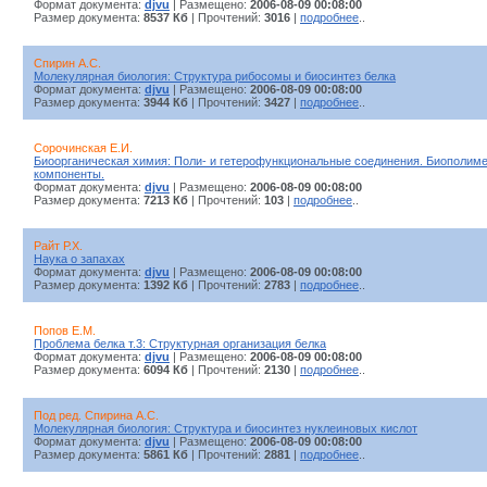
Формат документа:
djvu
| Размещено:
2006-08-09 00:08:00
Размер документа:
8537 Кб
| Прочтений:
3016
|
подробнее
..
Спирин А.С.
Молекулярная биология: Структура рибосомы и биосинтез белка
Формат документа:
djvu
| Размещено:
2006-08-09 00:08:00
Размер документа:
3944 Кб
| Прочтений:
3427
|
подробнее
..
Сорочинская Е.И.
Биоорганическая химия: Поли- и гетерофункциональные соединения. Биополиме
компоненты.
Формат документа:
djvu
| Размещено:
2006-08-09 00:08:00
Размер документа:
7213 Кб
| Прочтений:
103
|
подробнее
..
Райт Р.Х.
Наука о запахах
Формат документа:
djvu
| Размещено:
2006-08-09 00:08:00
Размер документа:
1392 Кб
| Прочтений:
2783
|
подробнее
..
Попов Е.М.
Проблема белка т.3: Структурная организация белка
Формат документа:
djvu
| Размещено:
2006-08-09 00:08:00
Размер документа:
6094 Кб
| Прочтений:
2130
|
подробнее
..
Под ред. Спирина А.С.
Молекулярная биология: Структура и биосинтез нуклеиновых кислот
Формат документа:
djvu
| Размещено:
2006-08-09 00:08:00
Размер документа:
5861 Кб
| Прочтений:
2881
|
подробнее
..