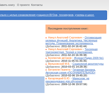
авить книгу
О проекте
Контакты
ьно с целью ознакомления учащихся ВУЗов, техникумов, училищ и школ.
Последнее поступление книг:
Нинул Анатолий Сергеевич
-
Оптимизация
целевых функций. Аналитика. Численные
методы. Планирование эксперимента.
(Добавлено:
2011-02-24 16:42:44
)
Нинул Анатолий Сергеевич
-
Тензорная
тригонометрия. Теория и приложения.
(Добавлено:
2011-02-24 16:39:38
)
Коллектив авторов
-
Журнал Радио 2009 №1
(Добавлено:
2010-11-05 01:35:35
)
Вильковский М.Б.
-
Социология архитектуры
(Добавлено:
2010-03-01 14:28:36
)
Бетанели Гванета
-
Гитарная бахиана.
Авторская серия «ПОЗНАВАТЕЛЬНОЕ»
(Добавлено:
2010-02-06 19:45:20
)
Кагарлицкий Б.Ю.
-
Марксизм: не
рекомендовано для обучения
(Добавлено:
2009-12-06 19:57:56
)