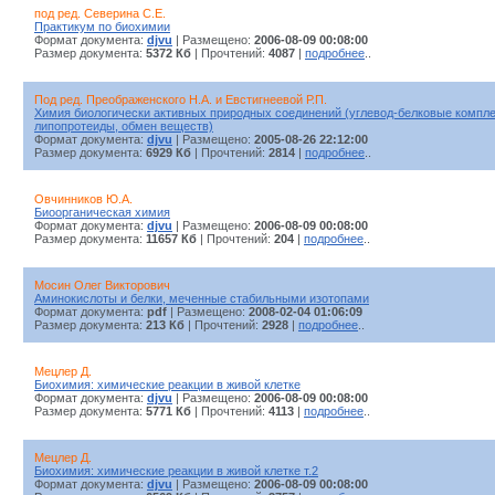
под ред. Северина С.Е.
Практикум по биохимии
Формат документа:
djvu
| Размещено:
2006-08-09 00:08:00
Размер документа:
5372 Кб
| Прочтений:
4087
|
подробнее
..
Под ред. Преображенского Н.А. и Евстигнеевой Р.П.
Химия биологически активных природных соединений (углевод-белковые компле
липопротеиды, обмен веществ)
Формат документа:
djvu
| Размещено:
2005-08-26 22:12:00
Размер документа:
6929 Кб
| Прочтений:
2814
|
подробнее
..
Овчинников Ю.А.
Биоорганическая химия
Формат документа:
djvu
| Размещено:
2006-08-09 00:08:00
Размер документа:
11657 Кб
| Прочтений:
204
|
подробнее
..
Мосин Олег Викторович
Аминокислоты и белки, меченные стабильными изотопами
Формат документа:
pdf
| Размещено:
2008-02-04 01:06:09
Размер документа:
213 Кб
| Прочтений:
2928
|
подробнее
..
Мецлер Д.
Биохимия: химические реакции в живой клетке
Формат документа:
djvu
| Размещено:
2006-08-09 00:08:00
Размер документа:
5771 Кб
| Прочтений:
4113
|
подробнее
..
Мецлер Д.
Биохимия: химические реакции в живой клетке т.2
Формат документа:
djvu
| Размещено:
2006-08-09 00:08:00