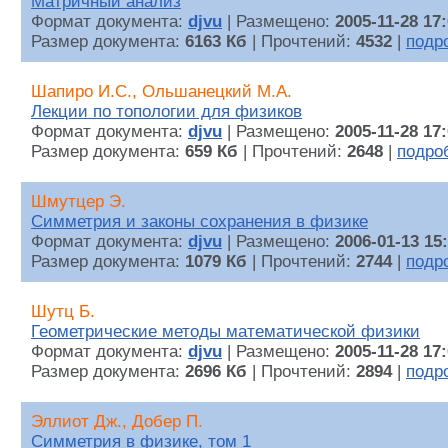
Матричный анализ
Формат документа:
djvu
| Размещено:
2005-11-28 17
Размер документа:
6163 Кб
| Прочтений:
4532
|
подр
Шапиро И.С., Ольшанецкий М.А.
Лекции по топологии для физиков
Формат документа:
djvu
| Размещено:
2005-11-28 17
Размер документа:
659 Кб
| Прочтений:
2648
|
подро
Шмутцер Э.
Симметрия и законы сохранения в физике
Формат документа:
djvu
| Размещено:
2006-01-13 15
Размер документа:
1079 Кб
| Прочтений:
2744
|
подр
Шутц Б.
Геометрические методы математической физики
Формат документа:
djvu
| Размещено:
2005-11-28 17
Размер документа:
2696 Кб
| Прочтений:
2894
|
подр
Эллиот Дж., Добер П.
Симметрия в физике, том 1