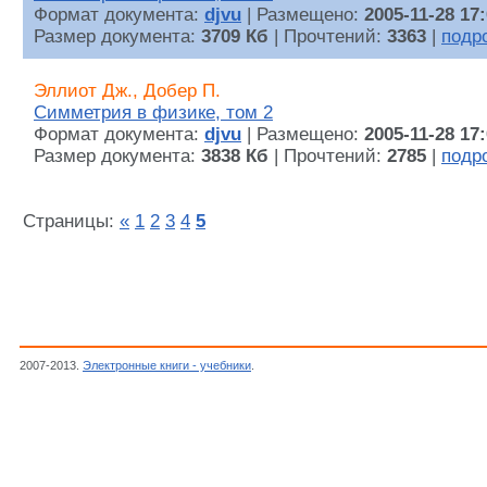
Формат документа:
djvu
| Размещено:
2005-11-28 17
Размер документа:
3709 Кб
| Прочтений:
3363
|
подр
Эллиот Дж., Добер П.
Симметрия в физике, том 2
Формат документа:
djvu
| Размещено:
2005-11-28 17
Размер документа:
3838 Кб
| Прочтений:
2785
|
подр
Страницы:
«
1
2
3
4
5
2007-2013.
Электронные книги - учебники
.
Математическая физика, Физика, Наука