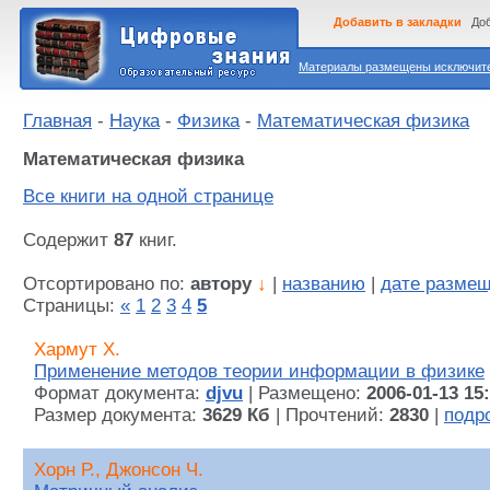
Добавить в закладки
Доб
Материалы размещены исключител
Главная
-
Наука
-
Физика
-
Математическая физика
Математическая физика
Все книги на одной странице
Содержит
87
книг.
Отсортировано по:
автору
↓
|
названию
|
дате разме
Страницы:
«
1
2
3
4
5
Хармут Х.
Применение методов теории информации в физике
Формат документа:
djvu
| Размещено:
2006-01-13 15
Размер документа:
3629 Кб
| Прочтений:
2830
|
подр
Хорн Р., Джонсон Ч.