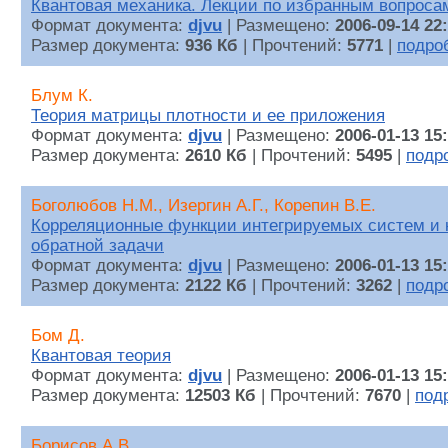
Квантовая механика. Лекции по избранным вопросам
Формат документа:
djvu
| Размещено:
2006-09-14 22
Размер документа:
936 Кб
| Прочтений:
5771
|
подро
Блум К.
Теория матрицы плотности и ее приложения
Формат документа:
djvu
| Размещено:
2006-01-13 15
Размер документа:
2610 Кб
| Прочтений:
5495
|
подр
Боголюбов Н.М., Изергин А.Г., Корепин В.Е.
Корреляционные функции интегрируемых систем и 
обратной задачи
Формат документа:
djvu
| Размещено:
2006-01-13 15
Размер документа:
2122 Кб
| Прочтений:
3262
|
подр
Бом Д.
Квантовая теория
Формат документа:
djvu
| Размещено:
2006-01-13 15
Размер документа:
12503 Кб
| Прочтений:
7670
|
под
Борисов А.В.