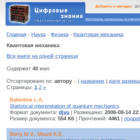
Добавить в закладки
Доб
Материалы размещены исключител
Главная
-
Наука
-
Физика
-
Квантовая механика
Квантовая механика
Все книги на одной странице
Содержит
40
книг.
Отсортировано по:
автору
↓
|
названию
|
дате разме
Страницы:
1
2
»
Ballentine L.A.
Statistical interpretation of quantum mechanics
Формат документа:
djvu
| Размещено:
2006-09-14 22
Размер документа:
554 Кб
| Прочтений:
4461
|
подро
Berry M.V., Mount K.E.