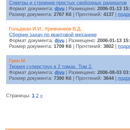
Спектры и строение простых свободных радикалов
Формат документа:
djvu
| Размещено:
2006-01-13 15
Размер документа:
2767 Кб
| Прочтений:
4137
|
подр
Гольдман И.И., Кривченков В.Д.
Сборник задач по квантовой механике
Формат документа:
djvu
| Размещено:
2006-01-13 15
Размер документа:
1709 Кб
| Прочтений:
3802
|
подр
Грин М.
Теория суперструн в 2 томах. Том 2.
Формат документа:
djvu
| Размещено:
2006-08-03 03
Размер документа:
7390 Кб
| Прочтений:
3644
|
подр
Страницы:
1
2
»