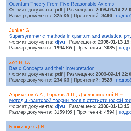
Quantum Theory From Five Reasonable Axioms
Формат документа:
pdf
| Размещено:
2006-09-14 22:
Размер документа:
325 Кб
| Прочтений:
3496
|
подро
Junker G.
Supersymmetric methods in quantum and statistical ph
Формат документа:
djvu
| Размещено:
2006-01-13 15
Размер документа:
1994 Кб
| Прочтений:
3085
|
подр
Zeh H. D.
Basic Concepts and their Interpretation
Формат документа:
pdf
| Размещено:
2006-09-14 22:
Размер документа:
234 Кб
| Прочтений:
3528
|
подро
Абрикосов А.А., Горьков Л.П., Дзялошинский И.Е.
Методы квантовой теории поля в статистической ф
Формат документа:
djvu
| Размещено:
2006-01-13 15
Размер документа:
3159 Кб
| Прочтений:
4594
|
подр
Блохинцев Д.И.