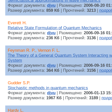
Semiclassical approximations in wave mechanics
Формат документа:
djvu
| Размещено:
2006-08-20 01
Размер документа:
859 Кб
| Прочтений:
3213
|
подро
Everett H.
Relative State Formulation of Quantum Mechanics
Формат документа:
djvu
| Размещено:
2006-09-16 01
Размер документа:
236 Кб
| Прочтений:
3136
|
подро
Feynman R. P., Vernon F. L.
The Theory of a General Quantum System Interacting wi
System
Формат документа:
djvu
| Размещено:
2006-09-16 01
Размер документа:
364 Кб
| Прочтений:
3156
|
подро
Gudder S.P.
Stochastic methods in quantum mechanics
Формат документа:
djvu
| Размещено:
2006-01-13 15
Размер документа:
1967 Кб
| Прочтений:
3189
|
подр
Hardy L.