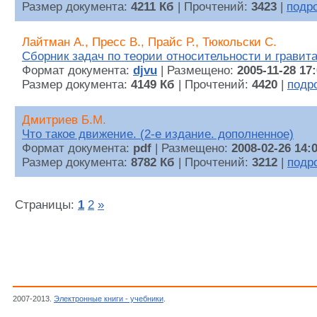
Размер документа:
4211 Кб
| Прочтений:
3423
|
подр
Лайтман А., Пресс В., Прайс Р., Тюкольски С.
Сборник задач по теории относительности и гравит
Формат документа:
djvu
| Размещено:
2005-11-28 17
Размер документа:
4149 Кб
| Прочтений:
4420
|
подр
Дмитриев Б.М.
Что такое движение. (2-е издание. дополненное)
Формат документа:
pdf
| Размещено:
2008-02-26 14:
Размер документа:
8782 Кб
| Прочтений:
3212
|
подр
Страницы:
1
2
»
2007-2013.
Электронные книги - учебники
.
Гравитационное взаимодействие, Физика