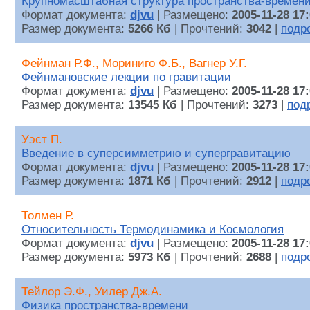
Крупномасштабная структура пространства-времен
Формат документа:
djvu
| Размещено:
2005-11-28 17
Размер документа:
5266 Кб
| Прочтений:
3042
|
подр
Фейнман Р.Ф., Мориниго Ф.Б., Вагнер У.Г.
Фейнмановские лекции по гравитации
Формат документа:
djvu
| Размещено:
2005-11-28 17
Размер документа:
13545 Кб
| Прочтений:
3273
|
под
Уэст П.
Введение в суперсимметрию и супергравитацию
Формат документа:
djvu
| Размещено:
2005-11-28 17
Размер документа:
1871 Кб
| Прочтений:
2912
|
подр
Толмен Р.
Относительность Термодинамика и Космология
Формат документа:
djvu
| Размещено:
2005-11-28 17
Размер документа:
5973 Кб
| Прочтений:
2688
|
подр
Тейлор Э.Ф., Уилер Дж.А.
Физика пространства-времени