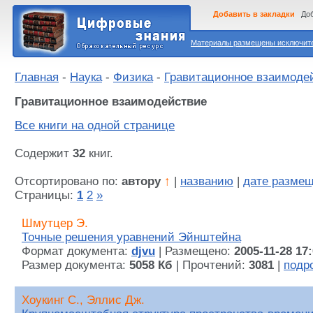
Добавить в закладки
Доб
Материалы размещены исключител
Главная
-
Наука
-
Физика
-
Гравитационное взаимоде
Гравитационное взаимодействие
Все книги на одной странице
Содержит
32
книг.
Отсортировано по:
автору
↑
|
названию
|
дате разме
Страницы:
1
2
»
Шмутцер Э.
Точные решения уравнений Эйнштейна
Формат документа:
djvu
| Размещено:
2005-11-28 17
Размер документа:
5058 Кб
| Прочтений:
3081
|
подр
Хоукинг С., Эллис Дж.