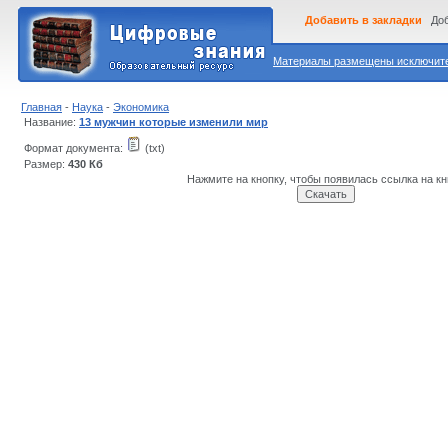
Добавить в закладки
Доб
Материалы размещены исключител
Главная
-
Наука
-
Экономика
Название:
13 мужчин которые изменили мир
Формат документа:
(txt)
Размер:
430 Кб
Нажмите на кнопку, чтобы появилась ссылка на кн