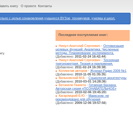
авить книгу
О проекте
Контакты
ьно с целью ознакомления учащихся ВУЗов, техникумов, училищ и школ.
Последнее поступление книг:
Нинул Анатолий Сергеевич
-
Оптимизация
целевых функций. Аналитика. Численные
методы. Планирование эксперимента.
игу.
(Добавлено:
2011-02-24 16:42:44
)
Нинул Анатолий Сергеевич
-
Тензорная
тригонометрия. Теория и приложения.
(Добавлено:
2011-02-24 16:39:38
)
Коллектив авторов
-
Журнал Радио 2009 №1
(Добавлено:
2010-11-05 01:35:35
)
Вильковский М.Б.
-
Социология архитектуры
(Добавлено:
2010-03-01 14:28:36
)
Бетанели Гванета
-
Гитарная бахиана.
Авторская серия «ПОЗНАВАТЕЛЬНОЕ»
(Добавлено:
2010-02-06 19:45:20
)
Кагарлицкий Б.Ю.
-
Марксизм: не
рекомендовано для обучения
(Добавлено:
2009-12-06 19:57:56
)