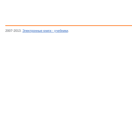
2007-2013.
Электронные книги - учебники
.
Ландрам Джин, 13 мужчин которые изме