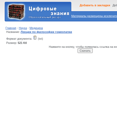
Добавить в закладки
Доб
Материалы размещены исключител
Главная
-
Наука
-
Медицина
Название:
Лекции по философии гомеопатии
Формат документа:
(txt)
Размер:
521 Кб
Нажмите на кнопку, чтобы появилась ссылка на кн