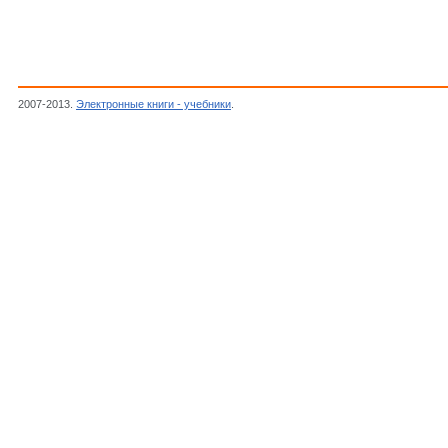
2007-2013.
Электронные книги - учебники
.
Кент Джеймс Тайлер, Лекции по филосо