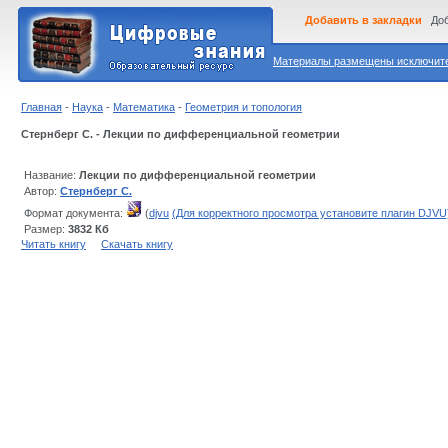
Добавить в закладки
Доб
Материалы размещены исключител
Главная
-
Наука
-
Математика
-
Геометрия и топология
Стернберг С. - Лекции по дифференциальной геометрии
Название:
Лекции по дифференциальной геометрии
Автор:
Стернберг С.
Формат документа:
(
djvu
(Для корректного просмотра установите плагин DJVU
Размер:
3832 Кб
Читать книгу
Скачать книгу