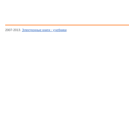
2007-2013.
Электронные книги - учебники
.
Стернберг С., Лекции по дифференциаль