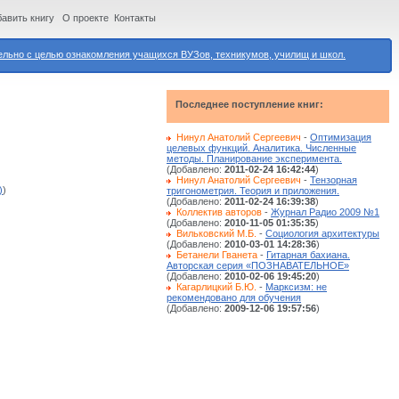
авить книгу
О проекте
Контакты
ьно с целью ознакомления учащихся ВУЗов, техникумов, училищ и школ.
Последнее поступление книг:
Нинул Анатолий Сергеевич
-
Оптимизация
целевых функций. Аналитика. Численные
методы. Планирование эксперимента.
(Добавлено:
2011-02-24 16:42:44
)
Нинул Анатолий Сергеевич
-
Тензорная
)
)
тригонометрия. Теория и приложения.
(Добавлено:
2011-02-24 16:39:38
)
Коллектив авторов
-
Журнал Радио 2009 №1
(Добавлено:
2010-11-05 01:35:35
)
Вильковский М.Б.
-
Социология архитектуры
(Добавлено:
2010-03-01 14:28:36
)
Бетанели Гванета
-
Гитарная бахиана.
Авторская серия «ПОЗНАВАТЕЛЬНОЕ»
(Добавлено:
2010-02-06 19:45:20
)
Кагарлицкий Б.Ю.
-
Марксизм: не
рекомендовано для обучения
(Добавлено:
2009-12-06 19:57:56
)