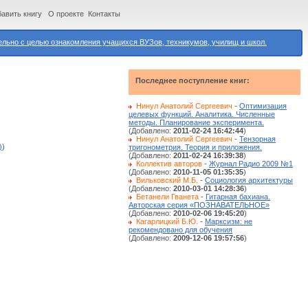
авить книгу
О проекте
Контакты
ьно с целью ознакомления учащихся ВУЗов, техникумов, училищ и школ.
Последнее поступление книг:
Нинул Анатолий Сергеевич
-
Оптимизация
целевых функций. Аналитика. Численные
методы. Планирование эксперимента.
(Добавлено:
2011-02-24 16:42:44
)
Нинул Анатолий Сергеевич
-
Тензорная
)
)
тригонометрия. Теория и приложения.
(Добавлено:
2011-02-24 16:39:38
)
Коллектив авторов
-
Журнал Радио 2009 №1
(Добавлено:
2010-11-05 01:35:35
)
Вильковский М.Б.
-
Социология архитектуры
(Добавлено:
2010-03-01 14:28:36
)
Бетанели Гванета
-
Гитарная бахиана.
Авторская серия «ПОЗНАВАТЕЛЬНОЕ»
(Добавлено:
2010-02-06 19:45:20
)
Кагарлицкий Б.Ю.
-
Марксизм: не
рекомендовано для обучения
(Добавлено:
2009-12-06 19:57:56
)