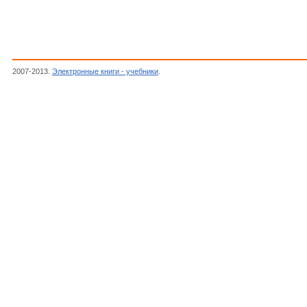
2007-2013.
Электронные книги - учебники
.
под ред. Проскурякова В.А., Химия нефти