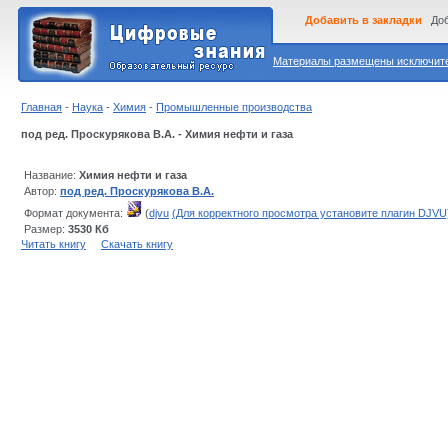
Добавить в закладки
Доб
Материалы размещены исключител
Главная
-
Наука
-
Химия
-
Промышленные производства
под ред. Проскурякова В.А. - Химия нефти и газа
Название:
Химия нефти и газа
Автор:
под ред. Проскурякова В.А.
Формат документа:
(
djvu
(Для корректного просмотра установите плагин DJVU
Размер:
3530 Кб
Читать книгу
Скачать книгу