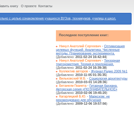
авить книгу
О проекте
Контакты
ьно с целью ознакомления учащихся ВУЗов, техникумов, училищ и школ.
Последнее поступление книг:
Нинул Анатолий Сергеевич
-
Оптимизация
целевых функций. Аналитика. Численные
методы. Планирование эксперимента.
(Добавлено:
2011-02-24 16:42:44
)
Нинул Анатолий Сергеевич
-
Тензорная
тригонометрия. Теория и приложения.
(Добавлено:
2011-02-24 16:39:38
)
Коллектив авторов
-
Журнал Радио 2009 №1
(Добавлено:
2010-11-05 01:35:35
)
Вильковский М.Б.
-
Социология архитектуры
(Добавлено:
2010-03-01 14:28:36
)
Бетанели Гванета
-
Гитарная бахиана.
Авторская серия «ПОЗНАВАТЕЛЬНОЕ»
(Добавлено:
2010-02-06 19:45:20
)
Кагарлицкий Б.Ю.
-
Марксизм: не
рекомендовано для обучения
(Добавлено:
2009-12-06 19:57:56
)