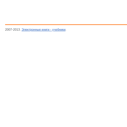
2007-2013.
Электронные книги - учебники
.
Philips, Тиристоры и симисторы техноло