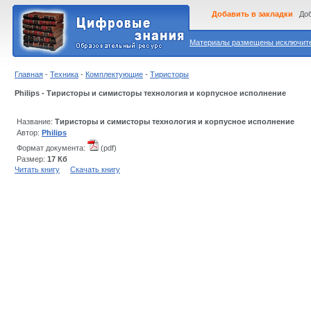
Добавить в закладки
Доб
Материалы размещены исключител
Главная
-
Техника
-
Комплектующие
-
Тиристоры
Philips - Тиристоры и симисторы технология и корпусное исполнение
Название:
Тиристоры и симисторы технология и корпусное исполнение
Автор:
Philips
Формат документа:
(pdf)
Размер:
17 Кб
Читать книгу
Скачать книгу