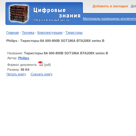
Добавить в закладки
Доб
Материалы размещены исключител
Главная
-
Техника
-
Комплектующие
-
Тиристоры
Philips - Тиристоры 8А 600-800В SOT186A BTA208X series B
Название:
Тиристоры 8А 600-800В SOT186A BTA208X series B
Автор:
Philips
Формат документа:
(pdf)
Размер:
56 Кб
Читать книгу
Скачать книгу