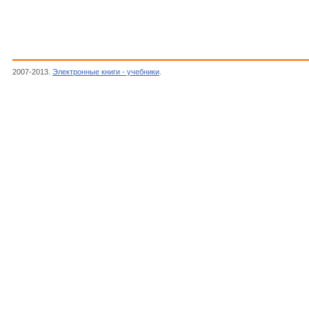
2007-2013.
Электронные книги - учебники
.
Philips, Тиристоры 8А 600-800В SOT186A