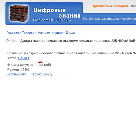
Добавить в закладки
Доб
Материалы размещены исключител
Главная
-
Техника
-
Комплектующие
-
Диоды
Philips - Диоды высоковольтные выпрямительные лавинные 225-400мА 9кВ
Название:
Диоды высоковольтные выпрямительные лавинные 225-400мА 9
Автор:
Philips
Формат документа:
(pdf)
Размер:
44 Кб
Читать книгу
Скачать книгу