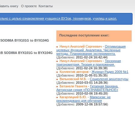
авить книгу
О проекте
Контакты
ьно с целью ознакомления учащихся ВУЗов, техникумов, училищ и школ.
Последнее поступление книг:
 SOD88A BYX101G to BYX104G
Нинул Анатолий Сергеевич
-
Оптимизация
целевых функций. Аналитика. Численные
кВ SOD88A BYX101G to BYX104G
методы. Планирование эксперимента.
(Добавлено:
2011-02-24 16:42:44
)
Нинул Анатолий Сергеевич
-
Тензорная
тригонометрия. Теория и приложения.
(Добавлено:
2011-02-24 16:39:38
)
Коллектив авторов
-
Журнал Радио 2009 №1
(Добавлено:
2010-11-05 01:35:35
)
Вильковский М.Б.
-
Социология архитектуры
(Добавлено:
2010-03-01 14:28:36
)
Бетанели Гванета
-
Гитарная бахиана.
Авторская серия «ПОЗНАВАТЕЛЬНОЕ»
(Добавлено:
2010-02-06 19:45:20
)
Кагарлицкий Б.Ю.
-
Марксизм: не
рекомендовано для обучения
(Добавлено:
2009-12-06 19:57:56
)