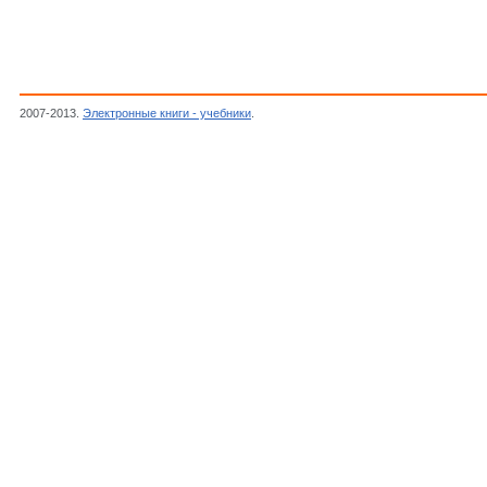
2007-2013.
Электронные книги - учебники
.
Philips, Диоды высоковольтные выпрям