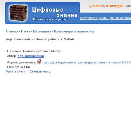
Добавить в закладки
Доб
Материалы размещены исключител
Главная
-
Наука
-
Математика
-
Компьютеры и математика
пер. Конюшенко - Начало работы с Matlab
Название:
Начало работы с Matlab
Автор:
пер. Конюшенко
Формат документа:
(
djvu
(Для корректного просмотра установите плагин DJVU
Размер:
371 Кб
Читать книгу
Скачать книгу