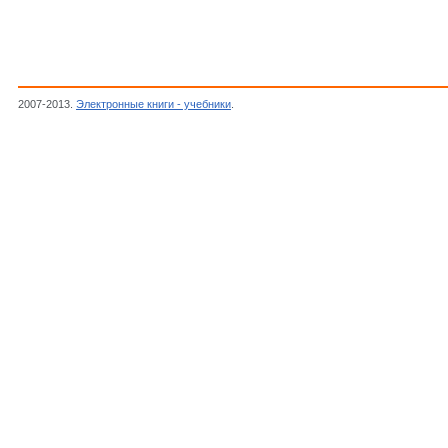
2007-2013.
Электронные книги - учебники
.
пер. Конюшенко, Начало работы с Matlab