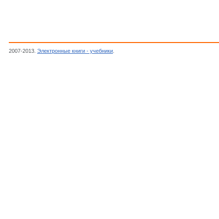
2007-2013.
Электронные книги - учебники
.
MOTOROLA, Оптоизоляторы симисторны