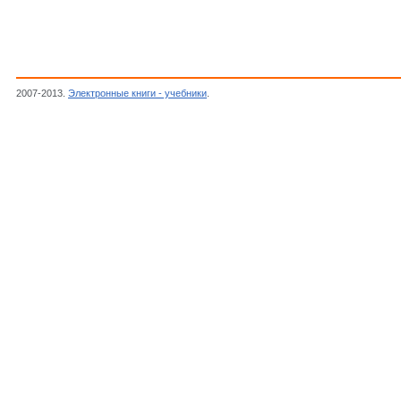
2007-2013.
Электронные книги - учебники
.
Морс Ф.М., Фешбах Г., Методы теоретиче