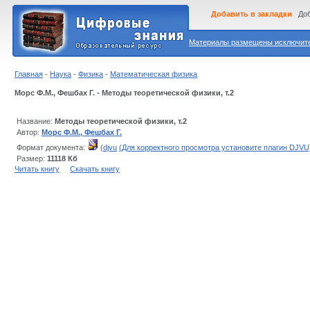
Добавить в закладки
Доб
Материалы размещены исключител
Главная
-
Наука
-
Физика
-
Математическая физика
Морс Ф.М., Фешбах Г. - Методы теоретической физики, т.2
Название:
Методы теоретической физики, т.2
Автор:
Морс Ф.М., Фешбах Г.
Формат документа:
(
djvu
(Для корректного просмотра установите плагин DJVU
Размер:
11118 Кб
Читать книгу
Скачать книгу