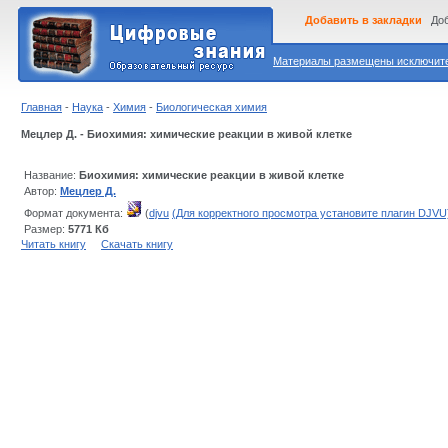
Добавить в закладки
Доб
Материалы размещены исключител
Главная
-
Наука
-
Химия
-
Биологическая химия
Мецлер Д. - Биохимия: химические реакции в живой клетке
Название:
Биохимия: химические реакции в живой клетке
Автор:
Мецлер Д.
Формат документа:
(
djvu
(Для корректного просмотра установите плагин DJVU
Размер:
5771 Кб
Читать книгу
Скачать книгу