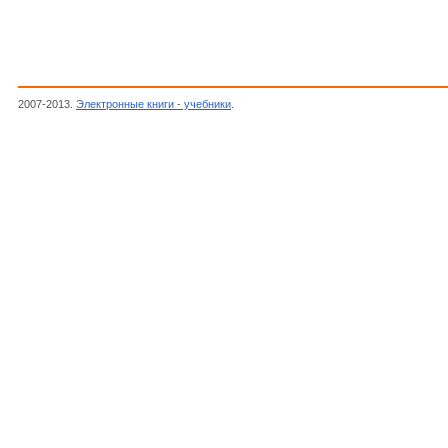
2007-2013.
Электронные книги - учебники
.
Мецлер Д., Биохимия: химические реакци