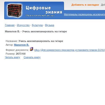
Добавить в закладки
Доб
Материалы размещены исключител
Главная
-
Искусство
-
Культура
-
Музыка
Манилов В. - Учись аккомпанировать на гитаре
Название:
Учись аккомпанировать на гитаре
Автор:
Манилов В.
Формат документа:
(
djvu
(Для корректного просмотра установите плагин DJVU
Размер:
2673 Кб
Читать книгу
Скачать книгу