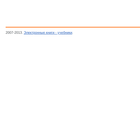
2007-2013.
Электронные книги - учебники
.
Манилов В., Учись аккомпанировать на г