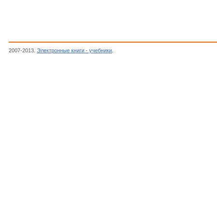
2007-2013.
Электронные книги - учебники
.
Курносов А.И., Юдин В.В., Технология 