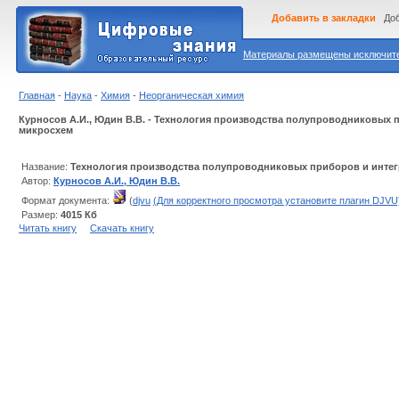
Добавить в закладки
Доб
Материалы размещены исключител
Главная
-
Наука
-
Химия
-
Неорганическая химия
Курносов А.И., Юдин В.В. - Технология производства полупроводниковых 
микросхем
Название:
Технология производства полупроводниковых приборов и инте
Автор:
Курносов А.И., Юдин В.В.
Формат документа:
(
djvu
(Для корректного просмотра установите плагин DJVU
Размер:
4015 Кб
Читать книгу
Скачать книгу