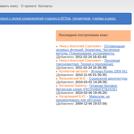
авить книгу
О проекте
Контакты
ьно с целью ознакомления учащихся ВУЗов, техникумов, училищ и школ.
Последнее поступление книг:
Нинул Анатолий Сергеевич
-
Оптимизация
целевых функций. Аналитика. Численные
методы. Планирование эксперимента.
(Добавлено:
2011-02-24 16:42:44
)
Нинул Анатолий Сергеевич
-
Тензорная
тригонометрия. Теория и приложения.
(Добавлено:
2011-02-24 16:39:38
)
Коллектив авторов
-
Журнал Радио 2009 №1
(Добавлено:
2010-11-05 01:35:35
)
Вильковский М.Б.
-
Социология архитектуры
(Добавлено:
2010-03-01 14:28:36
)
Бетанели Гванета
-
Гитарная бахиана.
Авторская серия «ПОЗНАВАТЕЛЬНОЕ»
(Добавлено:
2010-02-06 19:45:20
)
Кагарлицкий Б.Ю.
-
Марксизм: не
рекомендовано для обучения
(Добавлено:
2009-12-06 19:57:56
)