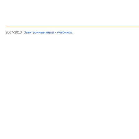
2007-2013.
Электронные книги - учебники
.
Буркат Г.К., Серебрение, золочение, па