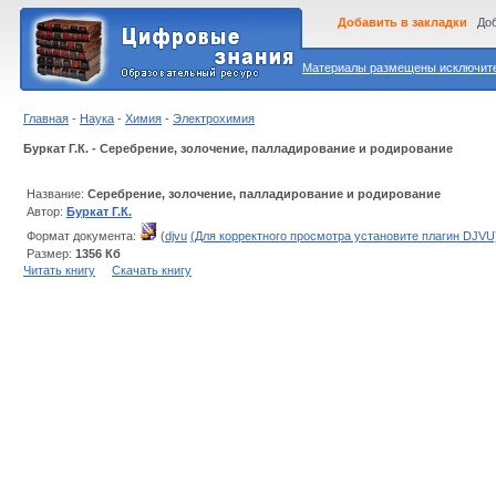
Добавить в закладки
Доб
Материалы размещены исключител
Главная
-
Наука
-
Химия
-
Электрохимия
Буркат Г.К. - Серебрение, золочение, палладирование и родирование
Название:
Серебрение, золочение, палладирование и родирование
Автор:
Буркат Г.К.
Формат документа:
(
djvu
(Для корректного просмотра установите плагин DJVU
Размер:
1356 Кб
Читать книгу
Скачать книгу