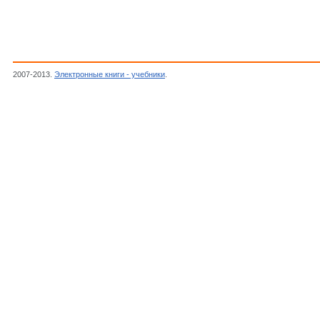
2007-2013.
Электронные книги - учебники
.
Автор неизвестен, Журнал Радиоконстр