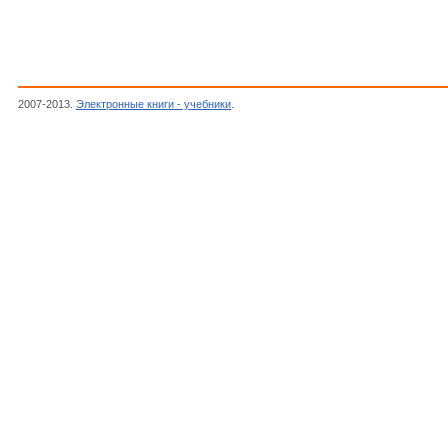
2007-2013.
Электронные книги - учебники
.
Автор неизвестен, Журнал Радиоконстр