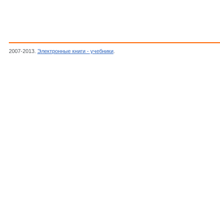
2007-2013.
Электронные книги - учебники
.
Автор неизвестен, Журнал Радиоконстр