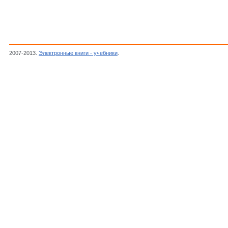
2007-2013.
Электронные книги - учебники
.
Автор неизвестен, Журнал Моделист-Ко