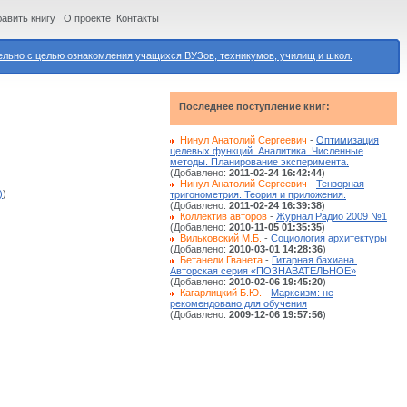
авить книгу
О проекте
Контакты
ьно с целью ознакомления учащихся ВУЗов, техникумов, училищ и школ.
Последнее поступление книг:
Нинул Анатолий Сергеевич
-
Оптимизация
целевых функций. Аналитика. Численные
методы. Планирование эксперимента.
(Добавлено:
2011-02-24 16:42:44
)
Нинул Анатолий Сергеевич
-
Тензорная
)
)
тригонометрия. Теория и приложения.
(Добавлено:
2011-02-24 16:39:38
)
Коллектив авторов
-
Журнал Радио 2009 №1
(Добавлено:
2010-11-05 01:35:35
)
Вильковский М.Б.
-
Социология архитектуры
(Добавлено:
2010-03-01 14:28:36
)
Бетанели Гванета
-
Гитарная бахиана.
Авторская серия «ПОЗНАВАТЕЛЬНОЕ»
(Добавлено:
2010-02-06 19:45:20
)
Кагарлицкий Б.Ю.
-
Марксизм: не
рекомендовано для обучения
(Добавлено:
2009-12-06 19:57:56
)