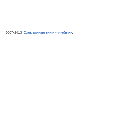
2007-2013.
Электронные книги - учебники
.
Автор неизвестен, Журнал "Радиолюбите