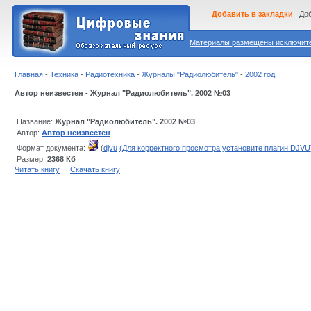
Добавить в закладки
Доб
Материалы размещены исключител
Главная
-
Техника
-
Радиотехника
-
Журналы "Радиолюбитель"
-
2002 год.
Автор неизвестен - Журнал "Радиолюбитель". 2002 №03
Название:
Журнал "Радиолюбитель". 2002 №03
Автор:
Автор неизвестен
Формат документа:
(
djvu
(Для корректного просмотра установите плагин DJVU
Размер:
2368 Кб
Читать книгу
Скачать книгу