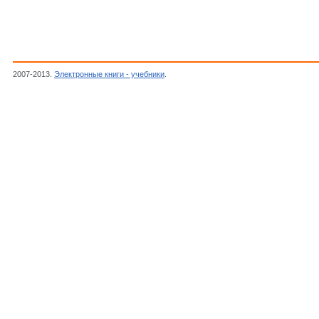
2007-2013.
Электронные книги - учебники
.
Автор неизвестен, Журнал "Радиоконстр