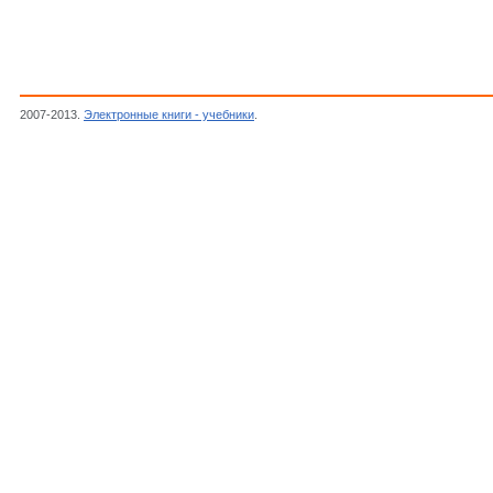
2007-2013.
Электронные книги - учебники
.
Автор неизвестен, В помощь радиолюбит