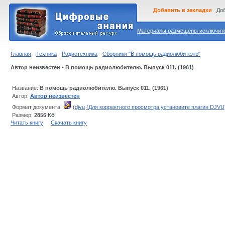
Добавить в закладки
Доб
Материалы размещены исключител
Главная
-
Техника
-
Радиотехника
-
Сборники "В помощь радиолюбителю"
Автор неизвестен - В помощь радиолюбителю. Выпуск 011. (1961)
Название:
В помощь радиолюбителю. Выпуск 011. (1961)
Автор:
Автор неизвестен
Формат документа:
(
djvu
(Для корректного просмотра установите плагин DJVU
Размер:
2856 Кб
Читать книгу
Скачать книгу