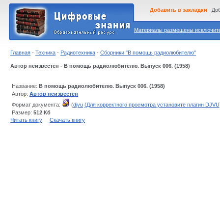
Добавить в закладки
Доб
Материалы размещены исключител
Главная
-
Техника
-
Радиотехника
-
Сборники "В помощь радиолюбителю"
Автор неизвестен - В помощь радиолюбителю. Выпуск 006. (1958)
Название:
В помощь радиолюбителю. Выпуск 006. (1958)
Автор:
Автор неизвестен
Формат документа:
(
djvu
(Для корректного просмотра установите плагин DJVU
Размер:
512 Кб
Читать книгу
Скачать книгу