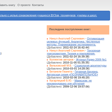
авить книгу
О проекте
Контакты
ьно с целью ознакомления учащихся ВУЗов, техникумов, училищ и школ.
Последнее поступление книг:
Нинул Анатолий Сергеевич
-
Оптимизация
целевых функций. Аналитика. Численные
методы. Планирование эксперимента.
(Добавлено:
2011-02-24 16:42:44
)
Нинул Анатолий Сергеевич
-
Тензорная
)
)
тригонометрия. Теория и приложения.
(Добавлено:
2011-02-24 16:39:38
)
Коллектив авторов
-
Журнал Радио 2009 №1
(Добавлено:
2010-11-05 01:35:35
)
Вильковский М.Б.
-
Социология архитектуры
(Добавлено:
2010-03-01 14:28:36
)
Бетанели Гванета
-
Гитарная бахиана.
Авторская серия «ПОЗНАВАТЕЛЬНОЕ»
(Добавлено:
2010-02-06 19:45:20
)
Кагарлицкий Б.Ю.
-
Марксизм: не
рекомендовано для обучения
(Добавлено:
2009-12-06 19:57:56
)