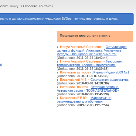
авить книгу
О проекте
Контакты
ьно с целью ознакомления учащихся ВУЗов, техникумов, училищ и школ.
Последнее поступление книг:
Нинул Анатолий Сергеевич
-
Оптимизация
целевых функций. Аналитика. Численные
методы. Планирование эксперимента.
(Добавлено:
2011-02-24 16:42:44
)
Нинул Анатолий Сергеевич
-
Тензорная
)
)
тригонометрия. Теория и приложения.
(Добавлено:
2011-02-24 16:39:38
)
Коллектив авторов
-
Журнал Радио 2009 №1
(Добавлено:
2010-11-05 01:35:35
)
Вильковский М.Б.
-
Социология архитектуры
(Добавлено:
2010-03-01 14:28:36
)
Бетанели Гванета
-
Гитарная бахиана.
Авторская серия «ПОЗНАВАТЕЛЬНОЕ»
(Добавлено:
2010-02-06 19:45:20
)
Кагарлицкий Б.Ю.
-
Марксизм: не
рекомендовано для обучения
(Добавлено:
2009-12-06 19:57:56
)