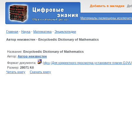
Добавить в закладки
Доб
Материалы размещены исключител
Главная
-
Наука
-
Математика
-
Энциклопедии
Автор неизвестен - Encycloedic Dictionary of Mathematics
Название:
Encycloedic Dictionary of Mathematics
Автор:
Автор неизвестен
Формат документа:
(
djvu
(Для корректного просмотра установите плагин DJVU
Размер:
28071 Кб
Читать книгу
Скачать книгу