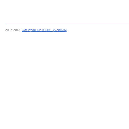
2007-2013.
Электронные книги - учебники
.
Автор неизвестен, Encycloedic Dictionary