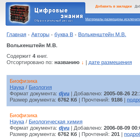
Добавить в закладки
Доб
Материалы размещены исключител
Главная
-
Авторы
-
буква В
-
Волькенштейн М.В.
Волькенштейн М.В.
Содержит
4
книг.
Отсортировано по:
названию
↓
|
дате размещения
Биофизика
Наука
/
Биология
Формат документа:
djvu
| Добавлено:
2005-08-26 22:
Размер документа:
6762 Кб
| Прочтений:
9186
|
подр
Биофизика
Наука
/
Биологическая химия
Формат документа:
djvu
| Добавлено:
2006-08-09 00:
Размер документа:
6762 Кб
| Прочтений:
201
|
подро