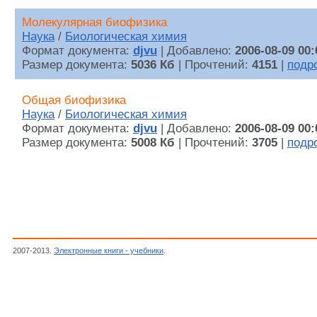
Молекулярная биофизика
Наука
/
Биологическая химия
Формат документа:
djvu
| Добавлено:
2006-08-09 00:
Размер документа:
5036 Кб
| Прочтений:
4151
|
подр
Общая биофизика
Наука
/
Биологическая химия
Формат документа:
djvu
| Добавлено:
2006-08-09 00:
Размер документа:
5008 Кб
| Прочтений:
3705
|
подр
2007-2013.
Электронные книги - учебники
.
Волькенштейн М.В.,