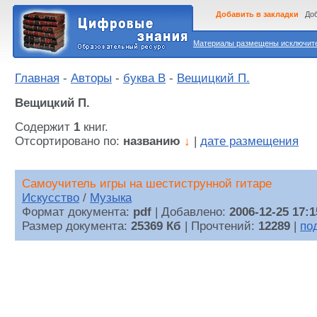
Добавить в закладки
Доб
Материалы размещены исключител
Главная
-
Авторы
-
буква В
-
Вещицкий П.
Вещицкий П.
Содержит
1
книг.
Отсортировано по:
названию
↓
|
дате размещения
Самоучитель игры на шестиструнной гитаре
Искусство
/
Музыка
Формат документа:
pdf
| Добавлено:
2006-12-25 17:1
Размер документа:
25369 Кб
| Прочтений:
12289
|
по