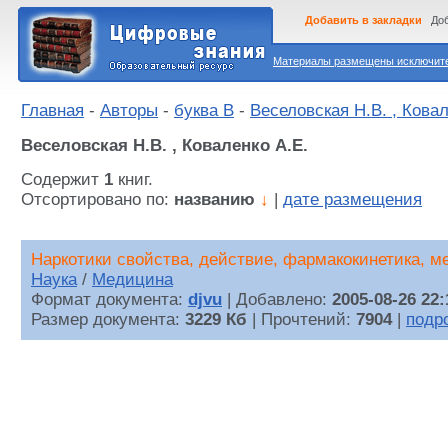
Добавить в закладки
Доб
Материалы размещены исключител
Главная
-
Авторы
-
буква В
-
Веселовская Н.В. , Ковал
Веселовская Н.В. , Коваленко А.Е.
Содержит
1
книг.
Отсортировано по:
названию
↓
|
дате размещения
Наркотики свойства, действие, фармакокинетика, м
Наука
/
Медицина
Формат документа:
djvu
| Добавлено:
2005-08-26 22:
Размер документа:
3229 Кб
| Прочтений:
7904
|
подр