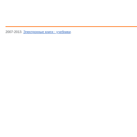
2007-2013.
Электронные книги - учебники
.
Веселовская Н.В. , Коваленко А.Е.,