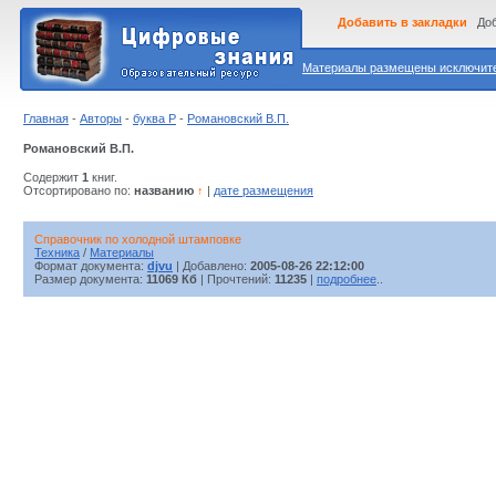
Добавить в закладки
Доб
Материалы размещены исключител
Главная
-
Авторы
-
буква Р
-
Романовский В.П.
Романовский В.П.
Содержит
1
книг.
Отсортировано по:
названию
↑
|
дате размещения
Справочник по холодной штамповке
Техника
/
Материалы
Формат документа:
djvu
| Добавлено:
2005-08-26 22:12:00
Размер документа:
11069 Кб
| Прочтений:
11235
|
подробнее
..