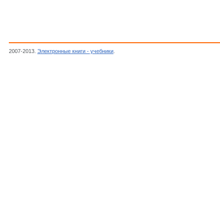
2007-2013.
Электронные книги - учебники
.
Романовский В.П.,