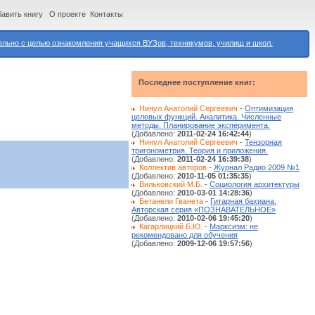
авить книгу
О проекте
Контакты
ьно с целью ознакомления учащихся ВУЗов, техникумов, училищ и школ.
Последнее поступление книг:
Нинул Анатолий Сергеевич
-
Оптимизация
целевых функций. Аналитика. Численные
методы. Планирование эксперимента.
(Добавлено:
2011-02-24 16:42:44
)
Нинул Анатолий Сергеевич
-
Тензорная
тригонометрия. Теория и приложения.
(Добавлено:
2011-02-24 16:39:38
)
Коллектив авторов
-
Журнал Радио 2009 №1
(Добавлено:
2010-11-05 01:35:35
)
Вильковский М.Б.
-
Социология архитектуры
(Добавлено:
2010-03-01 14:28:36
)
Бетанели Гванета
-
Гитарная бахиана.
Авторская серия «ПОЗНАВАТЕЛЬНОЕ»
(Добавлено:
2010-02-06 19:45:20
)
Кагарлицкий Б.Ю.
-
Марксизм: не
рекомендовано для обучения
(Добавлено:
2009-12-06 19:57:56
)