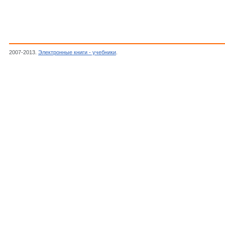
2007-2013.
Электронные книги - учебники
.
Под ред. Копаевой В.Г.,