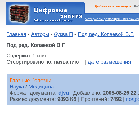
Добавить в закладки
Доб
Материалы размещены исключител
Главная
-
Авторы
-
буква П
-
Под ред. Копаевой В.Г.
Под ред. Копаевой В.Г.
Содержит
1
книг.
Отсортировано по:
названию
↑
|
дате размещения
Глазные болезни
Наука
/
Медицина
Формат документа:
djvu
| Добавлено:
2005-08-26 22:
Размер документа:
9893 Кб
| Прочтений:
7492
|
подр