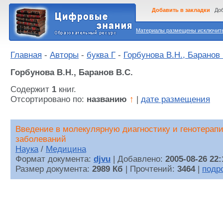
Добавить в закладки
Доб
Материалы размещены исключител
Главная
-
Авторы
-
буква Г
-
Горбунова В.Н., Баранов 
Горбунова В.Н., Баранов В.С.
Содержит
1
книг.
Отсортировано по:
названию
↑
|
дате размещения
Введение в молекулярную диагностику и генотерап
заболеваний
Наука
/
Медицина
Формат документа:
djvu
| Добавлено:
2005-08-26 22:
Размер документа:
2989 Кб
| Прочтений:
3464
|
подр