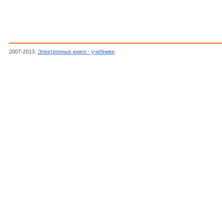
2007-2013.
Электронные книги - учебники
.
Горбунова В.Н., Баранов В.С.,