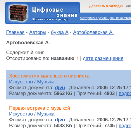
Добавить в закладки
Доб
Материалы размещены исключител
Главная
-
Авторы
-
буква А
-
Артоболевская А.
Артоболевская А.
Содержит
2
книг.
Отсортировано по:
названию
↑
|
дате размещения
Хрестоматия маленького пианиста
Искусство
/
Музыка
Формат документа:
djvu
| Добавлено:
2006-12-25 17:
Размер документа:
5962 Кб
| Прочтений:
4803
|
подр
Первая встреча с музыкой
Искусство
/
Музыка
Формат документа:
djvu
| Добавлено:
2006-12-25 17:
Размер документа:
5033 Кб
| Прочтений:
7745
|
подр