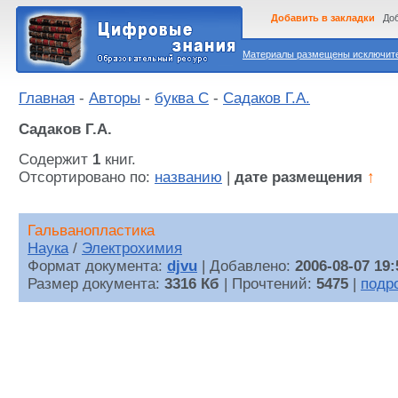
Добавить в закладки
Доб
Материалы размещены исключител
Главная
-
Авторы
-
буква С
-
Садаков Г.А.
Садаков Г.А.
Содержит
1
книг.
Отсортировано по:
названию
|
дате размещения
↑
Гальванопластика
Наука
/
Электрохимия
Формат документа:
djvu
| Добавлено:
2006-08-07 19:
Размер документа:
3316 Кб
| Прочтений:
5475
|
подр