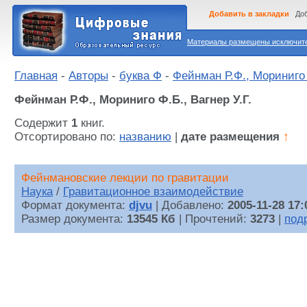
Добавить в закладки
Доб
Материалы размещены исключител
Главная
-
Авторы
-
буква Ф
-
Фейнман Р.Ф., Мориниго Ф
Фейнман Р.Ф., Мориниго Ф.Б., Вагнер У.Г.
Содержит
1
книг.
Отсортировано по:
названию
|
дате размещения
↑
Фейнмановские лекции по гравитации
Наука
/
Гравитационное взаимодействие
Формат документа:
djvu
| Добавлено:
2005-11-28 17:
Размер документа:
13545 Кб
| Прочтений:
3273
|
под