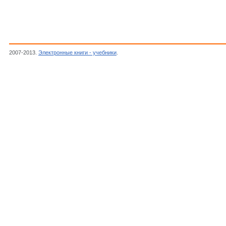
2007-2013.
Электронные книги - учебники
.
Фейнман Р.Ф., Мориниго Ф.Б., Вагнер У.Г.